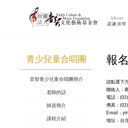
About
認識音契
報
青少兒童合唱團
音契青少兒童合唱團簡介
請點選下方
聯絡人：
老師的話
電話：(02)
傳真：(02)
師資簡介
Email：yin
課程介紹
地址：台北市