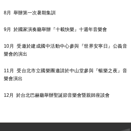
8月 舉辦第一次暑期集訓
9月 於國家演奏廳舉辦『十載快樂』十週年音樂會
10月 受邀於建成國中活動中心參與『世界安寧日』公義音
樂會的演出
11月 受台北市立國樂團邀請於中山堂參與『暢樂之夜』音
樂會演出
12月 於台北巴赫廳舉辦聖誕節音樂會暨親師座談會