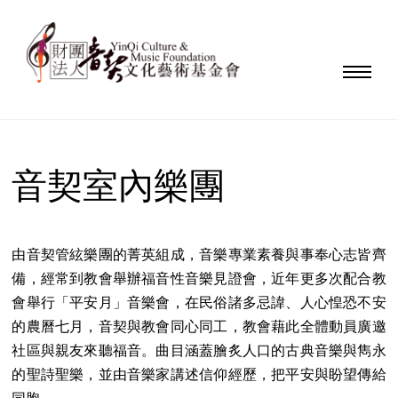
音契室內樂團
由音契管絃樂團的菁英組成，音樂專業素養與事奉心志皆齊
備，經常到教會舉辦福音性音樂見證會，近年更多次配合教
會舉行「平安月」音樂會，在民俗諸多忌諱、人心惶恐不安
的農曆七月，音契與教會同心同工，教會藉此全體動員廣邀
社區與親友來聽福音。曲目涵蓋膾炙人口的古典音樂與雋永
的聖詩聖樂，並由音樂家講述信仰經歷，把平安與盼望傳給