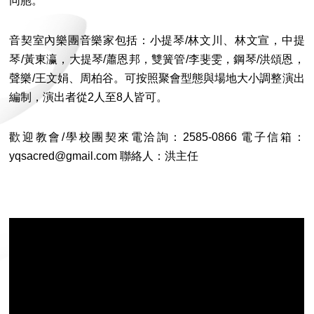
同胞。
音契室內樂團音樂家包括：小提琴/林文川、林文宣，中提
琴/黃東瀛，大提琴/蕭恩邦，雙簧管/李斐雯，鋼琴/洪頌恩，
聲樂/王文娟、周柏谷。可按照聚會型態與場地大小調整演出
編制，演出者從2人至8人皆可。
歡迎教會/學校團契來電洽詢：2585-0866 電子信箱：
yqsacred@gmail.com 聯絡人：洪主任