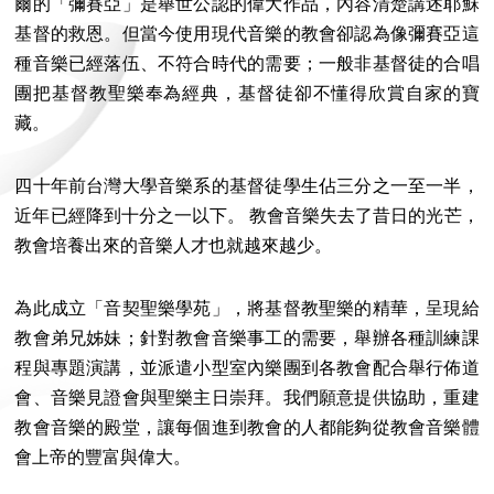
爾的「彌賽亞」是舉世公認的偉大作品，內容清楚講述耶穌
基督的救恩。但當今使用現代音樂的教會卻認為像彌賽亞這
種音樂已經落伍、不符合時代的需要；一般非基督徒的合唱
團把基督教聖樂奉為經典，基督徒卻不懂得欣賞自家的寶
藏。
四十年前台灣大學音樂系的基督徒學生佔三分之一至一半，
近年已經降到十分之一以下。 教會音樂失去了昔日的光芒，
教會培養出來的音樂人才也就越來越少。
為此成立「音契聖樂學苑」，將基督教聖樂的精華，呈現給
教會弟兄姊妹；針對教會音樂事工的需要，舉辦各種訓練課
程與專題演講，並派遣小型室內樂團到各教會配合舉行佈道
會、音樂見證會與聖樂主日崇拜。我們願意提供協助，重建
教會音樂的殿堂，讓每個進到教會的人都能夠從教會音樂體
會上帝的豐富與偉大。