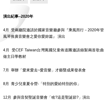
演出紀事--
2020
年
4月 受兩廳院邀請於國家音樂廳參與『乘風而行－2020年管
風琴推廣音樂會之愛你愛妳篇』 演出
4月 受CEF Taiwan台灣萬國兒童佈道團邀請錄製兩首歌曲
做主日學教材
7月 舉辦「愛來愛去~愛音樂」才藝暨成果發表會
8月 青少兒童夏令營-「特別的愛給特別的你」
12月 參與音契聖誕音樂會「啥?這是聖誕節?」演出