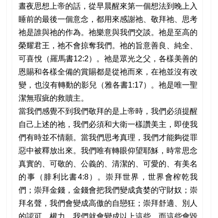
晝夜思想上帝的話，從早晨醒來第一個想法到晚上入
睡前的最後一個意念，都用來感謝祂、敬拜祂、思考
祂是誰與祂的作為。祂樂意與我們交談。祂是至高的
榮耀君王，祂不會掠奪我們。祂的旨意善良、純全、
可喜悅（羅馬書12:2）。祂是眾光之父，各樣美善的
恩賜和各樣全備的賞賜都是從祂而來，在祂並沒有改
變，也沒有轉動的影兒（雅各書1:17）。祂是唯一聖
潔無瑕疵的救贖主。
當我們感覺不到我們敬拜的是上帝時，我們必須提醒
自己上述的祂，我們必須和大衛一樣讚美主，即使我
們有時並不情願。當我們思考真理，我們才能夠從罪
惡中被釋放出來。我們唯有轉眼仰望耶穌，時常思念
真實的、可敬的、公義的、清潔的、可愛的、有美名
的事（腓利比書4:8）。崇拜世界，世界會榨乾我
們；崇拜金錢，金錢會把我們變成貪婪的守財奴；崇
拜名聲，我們會變成高傲的自戀狂；崇拜舒適、別人
的認可、權力，我們就會變成以上這些，而這些會毀