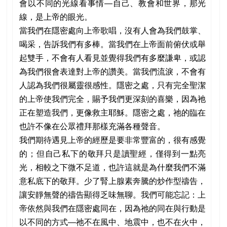
會以不同的光線看事情—自己、教會和世界，那光
線，是上帝的眼光。
當我們在隱密處向上帝歌唱，沒有人會為我們鼓掌、
喝采，告訴我們有多棒。當我們在上帝面前俯伏或舉
起雙手，不會有人看見並覺得我們有多麼謙卑，或認
為我們很會表達對上帝的讚美。當我們流淚，不會有
人認為我們很屬靈很感性。隱密之處，只有完全聖潔
的上帝使我們完全，賜予我們更深刻的喜樂，因為祂
正在塑造我們，更像救主耶穌。隱密之處，祂的臨在
也許不像在公眾禮拜那樣充滿各種聲音。
我們期待遇見上帝的經歷是要非常豐富的，很有感覺
的；但自己私下的敬拜只是讀聖經，僅得到一點亮
光，相較之下微不足道，也許這就是為什麼我們不滿
意私底下的敬拜。少了腎上腺素奔騰的炒作型禱告，
讓安靜無聲的禱告顯得乏味無聊。我們可能忘記：上
帝依然與我們在隱密處同在，因為祂的同在與行動是
以不同的方式—祂不在風中、地震中，也不在火中，