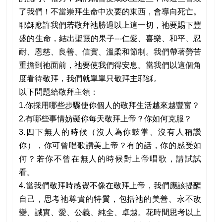
了我們！不當崇拜生命中次要的東西，會導向死亡。
耶穌應許我們若敬拜祂勝過以上這一切，祂要賜下豐
盛的生命，結出聖靈的果子---仁愛、喜樂、和平、忍
耐、恩慈、良善、信實、溫柔和節制。我們帶著勞苦
重擔到祂面前，祂要使我們得安息。當我們以這個角
度看待敬拜，我們就單單只敬拜主耶穌。
以下問題給敬拜主領：
1.你採用哪些步驟使你個人的敬拜生活越來越豐富？
2.有哪些事情妨礙你每天敬拜上帝？你如何克服？
3.四下無人的時候（沒人為你鼓掌、沒有人稱讚
你），你可曾唱歌讚美上帝？有的話，你的感受如
何？若你不曾在無人的時候對上帝唱歌，請試試
看。
4.當我們敬拜時感覺不像在敬拜上帝，我們應該提醒
自己，思考祂尊貴的特質，包括祂的美善、永不改
變、誠實、愛、公義、純全、卓越。花時間思考以上