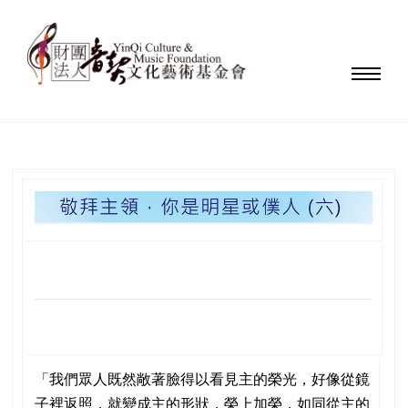
「我們眾人既然敞著臉得以看見主的榮光，好像從鏡
子裡返照，就變成主的形狀，榮上加榮，如同從主的