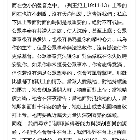
而在微小的聲音之中。（列王紀上19:11-13）上帝的
同在也許不刺激，沒有天崩地裂，這告訴我們：私底
下與上帝面對面的時間是最重要的，絕對不可或缺。
公眾事奉有其誘人之處，使人沈醉，甚至上癮；公眾
事奉很容易參與，也很容易耗盡你的精神心力、成為
你的主宰，但是公眾事奉無法拯救你，沒有辦法使你
更像基督。公眾事奉無法讓你面對偶像或在你失敗時
安慰你。如果你非常擅長公眾事奉，你會志得意滿，
但你若沒有滿足公眾想要的，你會被罵聲擊垮。耶穌
比誰都了解以上的情形。當眾人愛戴祂、對祂持續施
加壓力，祂會刻意避開人群，獨自面對上帝；當祂精
疲力竭，祂會在深夜禱告；當祂面對抵擋祂的人，當
祂即將面對十字架的痛苦，祂就上山或去花園獨自敬
拜上帝。祂需要親近屬天力量與深刻喜樂的源頭。
同樣，我們尋求那讓耶穌得著能力與深刻喜樂的源
頭，不能也不會發生在台上，我們很難在台上提醒自