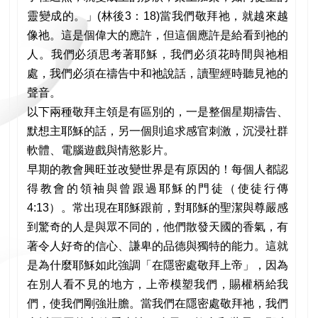
靈變成的。」(林後3：18)當我們敬拜祂，就越來越
像祂。這是個偉大的應許，但這個應許是給看到祂的
人。我們必須思考著耶穌，我們必須花時間與祂相
處，我們必須在禱告中和祂說話，讀聖經時聽見祂的
聲音。
以下兩種敬拜主領是有區別的，一是整個星期禱告、
默想主耶穌的話，另一個則追求感官刺激，沉浸社群
軟體、電腦遊戲與情慾影片。
早期的教會興旺並改變世界是有原因的！每個人都認
得教會的領袖與曾跟過耶穌的門徒（使徒行傳
4:13）。常出現在耶穌跟前，對耶穌的聖潔與尊嚴感
到驚奇的人是與眾不同的，他們散發天國的香氣，有
著令人好奇的信心、謙卑的品德與獨特的能力。這就
是為什麼耶穌如此強調「在隱密處敬拜上帝」，因為
在別人看不見的地方，上帝模塑我們，賜權柄給我
們，使我們剛強壯膽。當我們在隱密處敬拜祂，我們