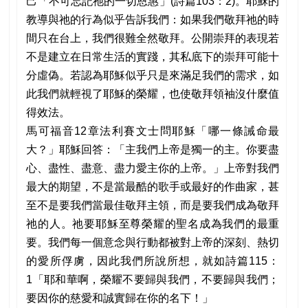
己「不可忘記祂的一切恩惠」(詩篇103：2)。耶穌的
教導與祂的行為似乎告訴我們：如果我們敬拜祂的時
間只在台上，我們很難全然敬拜。公開崇拜的表現若
不是建立在日常生活的實踐，其私底下的崇拜可能十
分虛偽。若認為耶穌似乎只是來滿足我們的需求，如
此我們就輕視了耶穌的榮耀，也使敬拜領袖沒什麼值
得效法。
馬可福音12章法利賽文士問耶穌「哪一條誡命最
大？」耶穌回答：「主我們上帝是獨一的主。你要盡
心、盡性、盡意、盡力愛主你的上帝。」上帝對我們
最大的期望，不是當最酷的歌手或最好的作曲家，甚
至不是要我們當最佳敬拜主領，而是要我們成為敬拜
祂的人。祂要耶穌至尊榮耀的聖名成為我們的最重
要。我們每一個意念與行動都被對上帝的深刻、熱切
的愛所俘虜，因此我們所說所想，就如詩篇115：
1「耶和華啊，榮耀不要歸與我們，不要歸與我們；
要因你的慈愛和誠實歸在你的名下！」