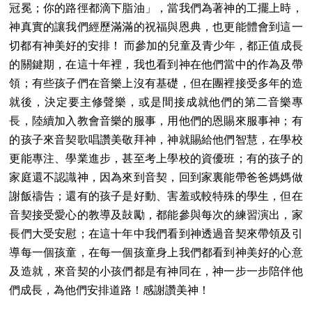
冠冕；你的路徑都滴下脂油」，當我們為著神的工擺上時，
神真實的讓我們經歷滿滿的祝福與恩典，也更能體會到這一
切都有神美好的安排！ 而參加的兒童及青少年，都正值成長
的關鍵期，在這十年裡，我也看到神在他們當中的作為及帶
領；有些孩子們在音樂上沒有基礎，但在團裡接受多年的造
就後，決定要主修聲樂，或是間接成就他們的第二音樂專
長，陸續加入教會音樂的服事，用他們的恩賜來服事神；有
的孩子來音契歌唱讚美敬拜神，神就賜給他們智慧，在學校
更能專注、學業進步，甚至考上學校的資優班；有的孩子的
家庭還不認識神，因為來到音契，回到家裏能帶爸爸媽媽做
謝飯禱告；還有的孩子是好動、害羞或較特殊的學生，但在
音契接受愛心的教導及鼔勵，都能參與每次的練習演出，家
長們大受安慰；在這十年中我們看到神透過音契來帶領及引
導每一個孩童，在每一個孩童身上我們都看到神美好的心意
及造就，來音契的小孩們都是有神同在，神一步一步陪伴他
們成長，為他們安排道路！感謝讚美神！