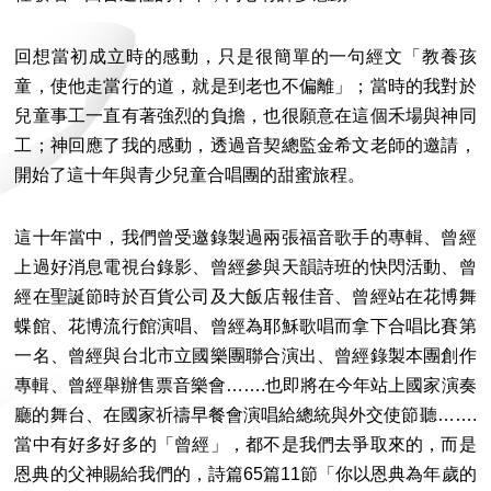
回想當初成立時的感動，只是很簡單的一句經文「教養孩
童，使他走當行的道，就是到老也不偏離」；當時的我對於
兒童事工一直有著強烈的負擔，也很願意在這個禾場與神同
工；神回應了我的感動，透過音契總監金希文老師的邀請，
開始了這十年與青少兒童合唱團的甜蜜旅程。
這十年當中，我們曾受邀錄製過兩張福音歌手的專輯、曾經
上過好消息電視台錄影、曾經參與天韻詩班的快閃活動、曾
經在聖誕節時於百貨公司及大飯店報佳音、曾經站在花博舞
蝶館、花博流行館演唱、曾經為耶穌歌唱而拿下合唱比賽第
一名、曾經與台北市立國樂團聯合演出、曾經錄製本團創作
專輯、曾經舉辦售票音樂會…….也即將在今年站上國家演奏
廳的舞台、在國家祈禱早餐會演唱給總統與外交使節聽…….
當中有好多好多的「曾經」，都不是我們去爭取來的，而是
恩典的父神賜給我們的，詩篇65篇11節「你以恩典為年歲的