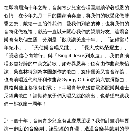
在即將屆滿十年之際，音契青少兒童合唱團繼續帶著感恩的
心情，在今年九月二日的國家演奏廳，將我們的歌聲化做馨
香之祭，獻給一直陪伴我們、愛我們到底的神；也將我們的
音符化做祝福，獻給一直以來關心我們的親朋好友。這場音
樂會有幾個主題，分別是「歡欣讚美慶十年」、「記得當時
年紀小」、「天使樂音唱又跳」、「長大成熟榮耀主」、
「憑著信心向前行」與「Sing 4 Jesus到永遠」。我們會演
唱多首好聽的中英文詩歌，如奇異恩典；也有由作曲家朱怡
潔、吳嘉林特別為本團創作的歌曲，旋律優美又富含深義，
也會演唱近代匈牙利作曲家György Orbán的第六號彌撒曲，
風格與難度都很有挑戰；下半場會帶來幾首電影配樂與迪士
尼經典歌曲！請期待孩子們又唱又跳的演出，也希望您跟我
們一起歡慶十周年！
那下個十年，音契青少兒童有甚麼展望呢？我們計畫明年要
演一齣新的音樂劇，讓聖經的真理，透過音樂與戲劇的學