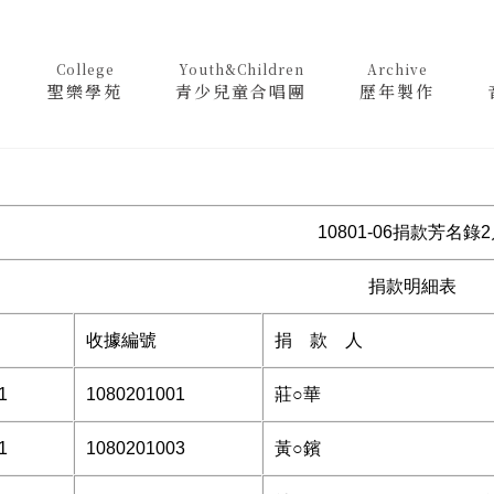
College
Youth&Children
Archive
聖樂學苑
青少兒童合唱團
歷年製作
10801-06捐款芳名錄
捐款明細表
收據編號
捐 款 人
1
1080201001
莊○華
1
1080201003
黃○鑌