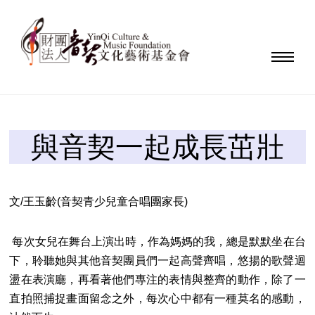
與音契一起成長茁壯
文/王玉齡(音契青少兒童合唱團家長)
每次女兒在舞台上演出時，作為媽媽的我，總是默默坐在台
下，聆聽她與其他音契團員們一起高聲齊唱，悠揚的歌聲迴
盪在表演廳，再看著他們專注的表情與整齊的動作，除了一
直拍照捕捉畫面留念之外，每次心中都有一種莫名的感動，