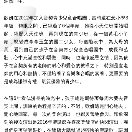
油然而生。
歡妍在2012年加入音契青少兒童合唱團，當時還在念小學3
年級，轉眼之間，已經過了6個年頭，她從小天使班開始唱
起，經歷大天使班，再到現在的青少班，從一個黃毛小丫
頭，蛻變成亭亭玉立的國二少女。每個階段中，為人母的
我，看到自己的孩子在音契青少兒童合唱團中，成長和茁
壯，心中充滿喜悅和驕傲，同時，也滿懷感恩之情，因為孩
子在音契所有的老師們耐心和愛心的教導之下，特別是盧老
師的用心和熱情，不僅培養了音樂和合唱的素養，更重要的
是成為謙謙有禮、氣質優雅的青少年。
在這6年看似漫長的時光中，孩子總是期待著每周六要去音
契上課，訓練的過程是辛苦的，不過，歡妍總是開心地去，
開心地回家。每一次的登台演出，也都興奮地參與。印象深
刻的幾次演出是2016年聖誕節在喜來登飯店的快閃演出，團
員們身著聖誕裝扮，在飯店大廳就唱起輕快的聖誕歌，讓因