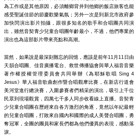
為工作或是其他原因，必須離鄉背井到他鄉的飯店旅客也能
感受聖誕佳節的節慶歡樂氣氛；另外一次是到新北市政府參
加快閃演出影片拍攝，跟很多知名的歌手和合唱團共同演
出，雖然音契青少兒童合唱團年齡最小，不過，他們專業的
演出也為這部影片帶來亮點和高潮。
當然，如果說是最深刻難忘的回憶，應該是前年11月11日由
天韻合唱團、佳音廣播電台、救世傳播協會與華人福音音樂
著作權授權管理委員會共同舉辦《為耶穌歌唱 Sing 4
Jesus》華人福音歌曲創作暨合唱觀摩比賽，在新店行道會
美河堂進行總決賽，入圍參賽者們精采的演出，吸引上千位
民眾到現場觀賞，四萬七千多人同步收看線上直播。音契青
少兒童合唱團在歷經來自各方激烈的角逐，竟然以年紀最輕
的兒童合唱團，打敗來自國內和國際的成人美聲合唱團，勇
奪冠軍，全團的團員和家長們都為他們優異的表現，感動落
淚。