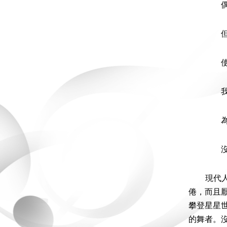
偶爾瞄
但下一
使之
我日夜
為什麼
沒有一
現代人的
倦，而且
攀登星星
的舞者。