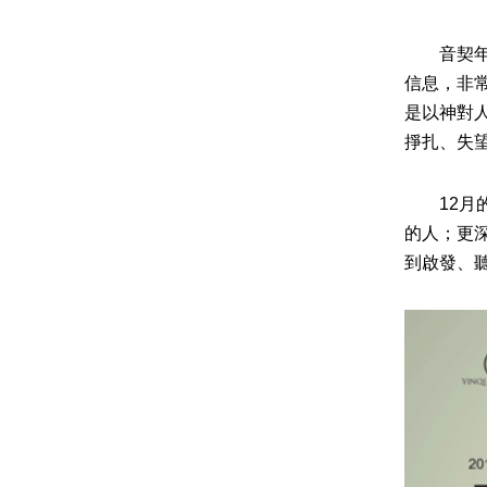
音契年度
信息，非
是以神對
掙扎、失
12月的
的人；更
到啟發、