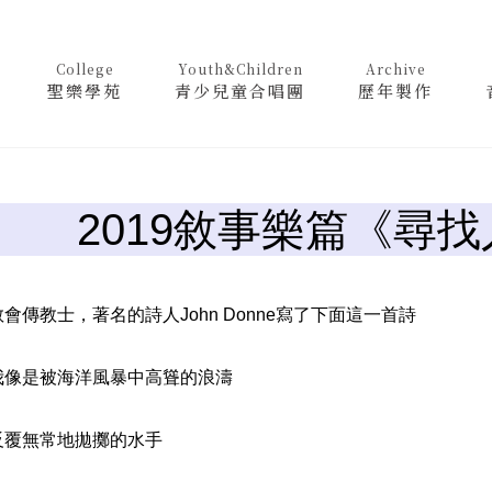
College
Youth&Children
Archive
聖樂學苑
青少兒童合唱團
歷年製作
2019敘事樂篇《尋
教士，著名的詩人John Donne寫了下面這一首詩
被海洋風暴中高聳的浪濤
常地拋擲的水手