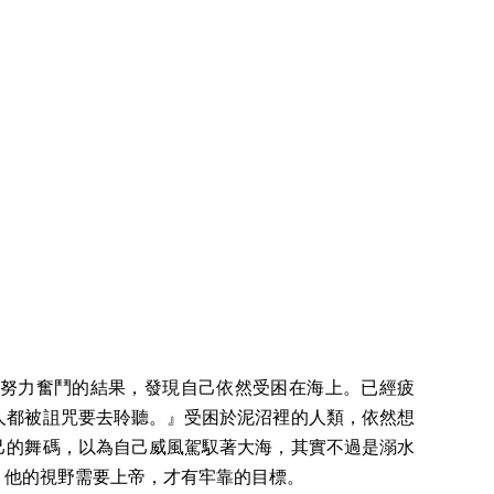
努力奮鬥的結果，發現自己依然受困在海上。已經疲
人都被詛咒要去聆聽。』受困於泥沼裡的人類，依然想
己的舞碼，以為自己威風駕馭著大海，其實不過是溺水
；他的視野需要上帝，才有牢靠的目標。