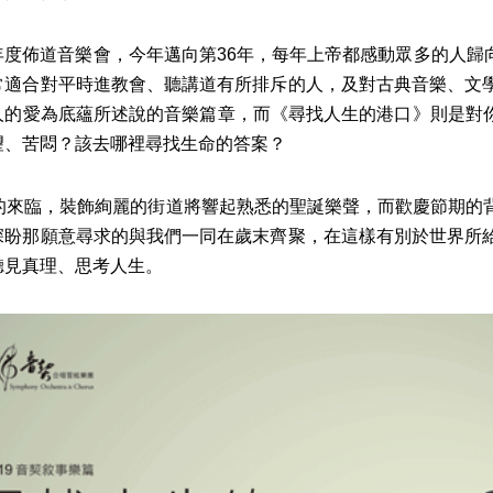
佈道音樂會，今年邁向第36年，每年上帝都感動眾多的人歸向祂
常適合對平時進教會、聽講道有所排斥的人，及對古典音樂、文
人的愛為底蘊所述說的音樂篇章，而《尋找人生的港口》則是對你
望、苦悶？該去哪裡尋找生命的答案？
來臨，裝飾絢麗的街道將響起熟悉的聖誕樂聲，而歡慶節期的背
深盼那願意尋求的與我們一同在歲末齊聚，在這樣有別於世界所
聽見真理、思考人生。