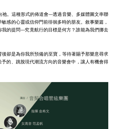
。這種形式的佈道會---透過音樂、多媒體圖文串聯
學敏感的心靈或信仰門前徘徊多時的朋友。敘事樂篇，
我的提問---究竟航行的目標是何方？誰能為我們挪去
後卻是為你我所預備的至寶，等待著賜予那樂意尋求
給予的、跳脫現代潮流方向的音樂會中，讓人有機會得