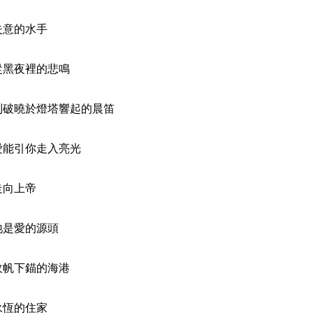
的水手
裡的悲鳴
於燈塔響起的晨笛
你走入亮光
上帝
愛的源頭
錨的海港
的住家