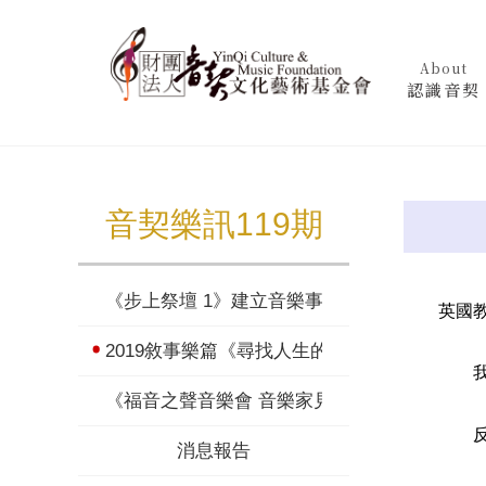
About
認識音契
音契樂訊119期
《步上祭壇 1》建立音樂事奉者的靈命與心志
英國教會傳
2019敘事樂篇《尋找人生的港口》
我像是
《福音之聲音樂會 音樂家見證》
反覆無
消息報告