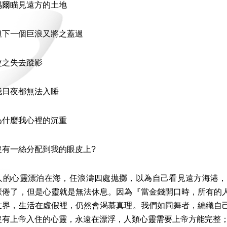
見遠方的土地
個巨浪又將之蓋過
失去蹤影
都無法入睡
我心裡的沉重
絲分配到我的眼皮上?
心靈漂泊在海，任浪濤四處拋擲，以為自己看見遠方海港，
厭倦了，但是心靈就是無法休息。因為『當金錢開口時，所有的
世界，生活在虛假裡，仍然會渴慕真理。我們如同舞者，編織自
沒有上帝入住的心靈，永遠在漂浮，人類心靈需要上帝方能完整