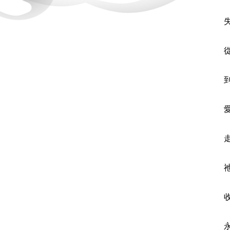
失意
從黑夜
到破曉
愛能引
走向
祂是
收帆下
永恆