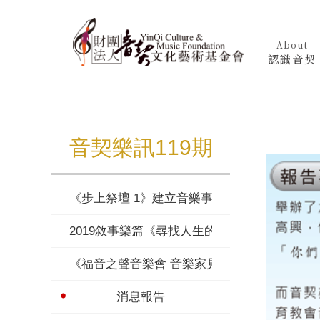
About
認識音契
音契樂訊119期
《步上祭壇 1》建立音樂事奉者的靈命與心志
2019敘事樂篇《尋找人生的港口》
《福音之聲音樂會 音樂家見證》
消息報告