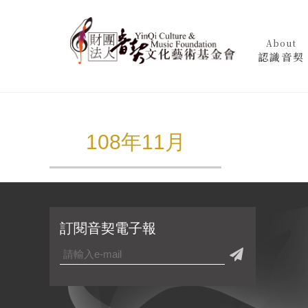
About
認識音契
108年11月
訂閱音契電子報