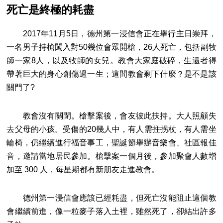
死亡是終極的耗盡
2017年11月5日，德州第一浸信會正在舉行主日崇拜，
一名男子持槍闖入對50幾位會眾開槍，26人死亡，包括副牧
師一家8人，以及牧師的女兒。教會大家庭破碎，生還者得
帶著巨大的身心創傷過一生；這間教會剩下什麼？是不是該
關門了?
教會沒有關閉。槍擊案後，會友彼此扶持。大人照顧失
去父母的小孩。受傷的20幾人中，有人需拄拐杖，有人需坐
輪椅，仍繼續進行福音事工，聖誕節舉辦音樂會、社區報佳
音，邀請當地居民參加。槍擊案一個月後，參加聚會人數增
加至 300 人，每星期都有新朋友走進教會。
德州第一浸信會應該已經耗盡，但死亡沒能阻止這個教
會繼續前進，像一粒麥子落入土裡，雖然死了，卻結出許多