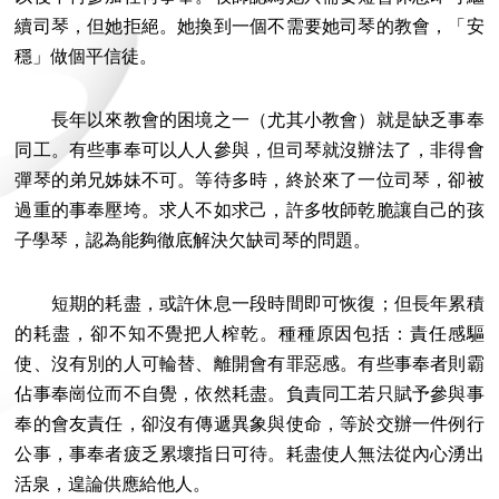
續司琴，但她拒絕。她換到一個不需要她司琴的教會，「安
穩」做個平信徒。
長年以來教會的困境之一（尤其小教會）就是缺乏事奉
同工。有些事奉可以人人參與，但司琴就沒辦法了，非得會
彈琴的弟兄姊妹不可。等待多時，終於來了一位司琴，卻被
過重的事奉壓垮。求人不如求己，許多牧師乾脆讓自己的孩
子學琴，認為能夠徹底解決欠缺司琴的問題。
短期的耗盡，或許休息一段時間即可恢復；但長年累積
的耗盡，卻不知不覺把人榨乾。種種原因包括：責任感驅
使、沒有別的人可輪替、離開會有罪惡感。有些事奉者則霸
佔事奉崗位而不自覺，依然耗盡。負責同工若只賦予參與事
奉的會友責任，卻沒有傳遞異象與使命，等於交辦一件例行
公事，事奉者疲乏累壞指日可待。耗盡使人無法從內心湧出
活泉，遑論供應給他人。