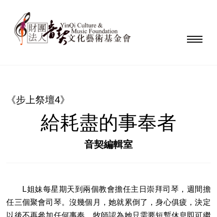
《步上祭壇4》
給耗盡的事奉者
音契編輯室
L姐妹每星期天到兩個教會擔任主日崇拜司琴，週間擔
任三個聚會司琴。沒幾個月，她就累倒了，身心俱疲，決定
以後不再參加任何事奉。牧師認為她只需要短暫休息即可繼