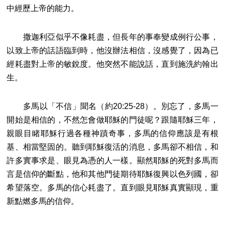
中經歷上帝的能力。
撒迦利亞似乎不像耗盡，但長年的事奉變成例行公事，
以致上帝的話語臨到時，他沒辦法相信，沒感覺了，因為已
經耗盡對上帝的敏銳度。他突然不能說話，直到施洗約翰出
生。
多馬以「不信」聞名（約20:25-28）。別忘了，多馬一
開始是相信的，不然怎會做耶穌的門徒呢？跟隨耶穌三年，
親眼目睹耶穌行過各種神蹟奇事，多馬的信仰應該是有根
基、相當堅固的。聽到耶穌復活的消息，多馬卻不相信，和
許多實事求是、眼見為憑的人一樣。顯然耶穌的死對多馬而
言是信仰的斷點，他和其他門徒期待耶穌復興以色列國，卻
希望落空。多馬的信心耗盡了。直到眼見耶穌真實顯現，重
新點燃多馬的信仰。