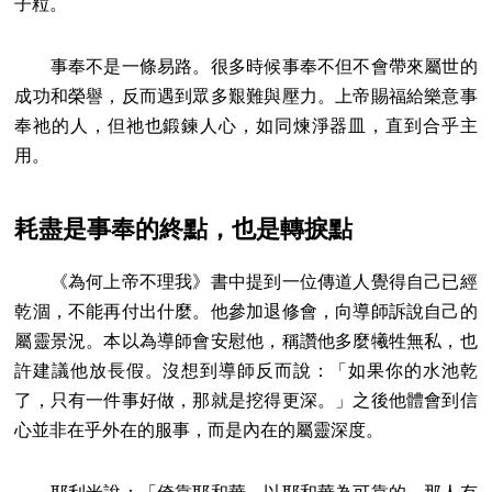
子粒。
事奉不是一條易路。很多時候事奉不但不會帶來屬世的
成功和榮譽，反而遇到眾多艱難與壓力。上帝賜福給樂意事
奉祂的人，但祂也鍛鍊人心，如同煉淨器皿，直到合乎主
用。
耗盡是事奉的終點，也是轉捩點
《為何上帝不理我》書中提到一位傳道人覺得自己已經
乾涸，不能再付出什麼。他參加退修會，向導師訴說自己的
屬靈景況。本以為導師會安慰他，稱讚他多麼犧牲無私，也
許建議他放長假。沒想到導師反而說：「如果你的水池乾
了，只有一件事好做，那就是挖得更深。」之後他體會到信
心並非在乎外在的服事，而是內在的屬靈深度。