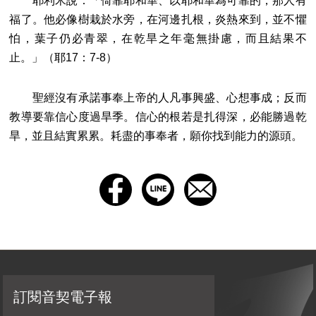
耶利米說：「倚靠耶和華、以耶和華為可靠的，那人有
福了。他必像樹栽於水旁，在河邊扎根，炎熱來到，並不懼
怕，葉子仍必青翠，在乾旱之年毫無掛慮，而且結果不
止。」（耶17：7-8）
聖經沒有承諾事奉上帝的人凡事興盛、心想事成；反而
教導要靠信心度過旱季。信心的根若是扎得深，必能勝過乾
旱，並且結實累累。耗盡的事奉者，願你找到能力的源頭。
訂閱音契電子報