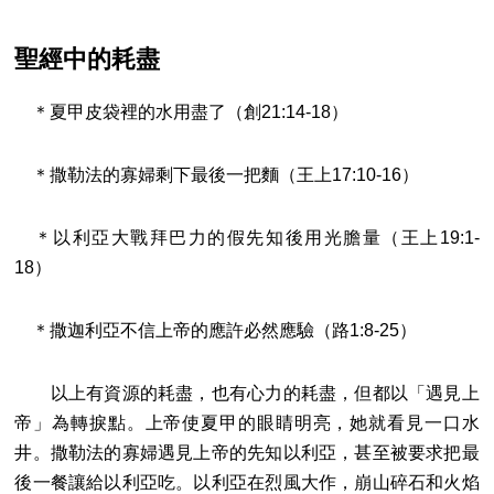
聖經中的耗盡
＊夏甲皮袋裡的水用盡了（創21:14-18）
＊撒勒法的寡婦剩下最後一把麵（王上17:10-16）
＊以利亞大戰拜巴力的假先知後用光膽量（王上19:1-
18）
＊撒迦利亞不信上帝的應許必然應驗（路1:8-25）
以上有資源的耗盡，也有心力的耗盡，但都以「遇見上
帝」為轉捩點。上帝使夏甲的眼睛明亮，她就看見一口水
井。撒勒法的寡婦遇見上帝的先知以利亞，甚至被要求把最
後一餐讓給以利亞吃。以利亞在烈風大作，崩山碎石和火焰