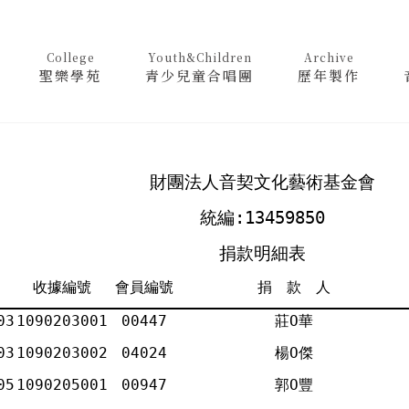
College
Youth&Children
Archive
聖樂學苑
青少兒童合唱團
歷年製作
財團法人音契文化藝術基金會
統編:13459850
捐款明細表
收據編號
會員編號
捐 款 人
03
1090203001
00447
莊Ο華
03
1090203002
04024
楊Ο傑
05
1090205001
00947
郭Ο豐