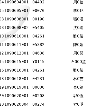
04
1090604001
04402
周Ο信
05
1090605001
00070
李Ο銘
08
1090608001
00190
張Ο漢
08
1090608002
05405
沈Ο瑜
10
1090610001
04261
劉Ο勝
11
1090611001
05382
陳Ο娟
12
1090612001
04638
周Ο瑟
15
1090615001
Y0115
石ΟΟΟ堂
16
1090616001
04261
劉Ο勝
18
1090618001
04231
林Ο芸
19
1090619001
00000
奉Ο箱
20
1090620001
00208
郭Ο恆
20
1090620004
00274
程Ο明