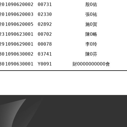
20
1090620002
00731
殷Ο佑
20
1090620003
02330
張Ο祐
20
1090620005
02892
施Ο賀
23
1090623001
00702
陳Ο略
29
1090629001
00078
李Ο玲
30
1090630002
03741
陳Ο芬
30
1090630001
Y0091
財ΟΟΟΟΟΟΟΟΟΟ會