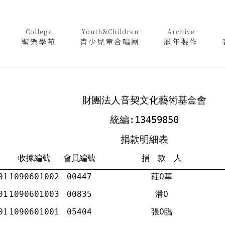
College
Youth&Children
Archive
聖樂學苑
青少兒童合唱團
歷年製作
財團法人音契文化藝術基金會
統編:13459850
捐款明細表
收據編號
會員編號
捐 款 人
01
1090601002
00447
莊Ο華
01
1090601003
00835
潘Ο
01
1090601001
05404
張Ο臨