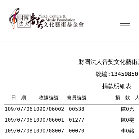
財團法人音契文化藝術
統編:13459850
捐款明細表
日 期
收據編號
會員編號
捐 款 
109/07/06
1090706002
00538
陳Ο光
109/07/06
1090706001
01277
陳Ο雯
109/07/08
1090708007
00070
李Ο銘