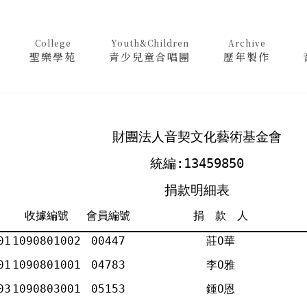
College
Youth&Children
Archive
聖樂學苑
青少兒童合唱團
歷年製作
財團法人音契文化藝術基金會
統編:13459850
捐款明細表
收據編號
會員編號
捐 款 人
01
1090801002
00447
莊Ο華
01
1090801001
04783
李Ο雅
03
1090803001
05153
鍾Ο恩