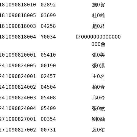
18
1090818010
02892
施Ο賀
18
1090818005
03699
杜Ο雄
18
1090818003
04258
趙Ο君
18
1090818004
Y0034
財ΟΟΟΟΟΟΟΟΟΟΟΟΟ
ΟΟΟ會
20
1090820001
05410
張Ο美
24
1090824005
00190
張Ο漢
24
1090824001
02457
主Ο名
24
1090824002
04504
柏Ο青
24
1090824003
05408
邱Ο玲
24
1090824004
05409
張Ο紘
27
1090827001
00354
劉Ο融
27
1090827002
00731
殷Ο佑