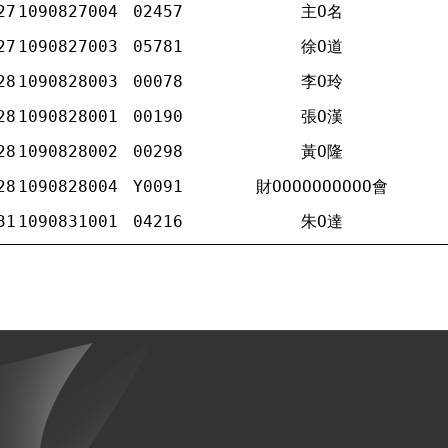
27
1090827004
02457
主Ο名
27
1090827003
05781
徐Ο道
28
1090828003
00078
李Ο玲
28
1090828001
00190
張Ο漢
28
1090828002
00298
黃Ο隆
28
1090828004
Y0091
財ΟΟΟΟΟΟΟΟΟΟ會
31
1090831001
04216
朱Ο達