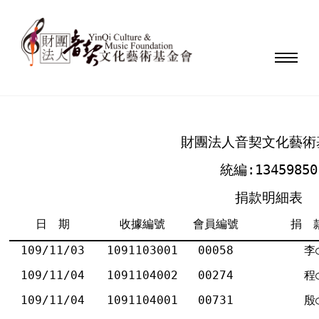
財團法人音契文化藝術
統編:13459850
捐款明細表
日 期
收據編號
會員編號
捐 
109/11/03
1091103001
00058
李
109/11/04
1091104002
00274
程
109/11/04
1091104001
00731
殷