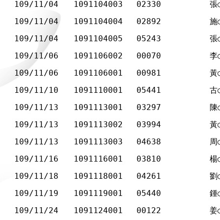
109/11/04
1091104003
02330
張
109/11/04
1091104004
02892
施
109/11/04
1091104005
05243
張
109/11/06
1091106002
00070
李
109/11/06
1091106001
00981
黃
109/11/10
1091110001
05441
古
109/11/13
1091113001
03297
陳
109/11/13
1091113002
03994
黃
109/11/13
1091113003
04638
周
109/11/16
1091116001
03810
楊
109/11/18
1091118001
04261
劉
109/11/19
1091119001
05440
鍾
109/11/24
1091124001
00122
姜