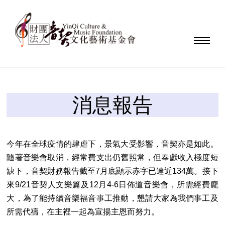
消息報告
今年在全球疫情的肆虐下，景氣大受影響，音契亦是如此。
隨著音樂會取消，經常費支出仍舊照常，但奉獻收入極度短
缺下，音契財務報告截至7月底顯示赤字已達近134萬。接下
來9/21音契人文樂篇及12月4-6日佈道音樂會，所需經費龐
大，為了能持續音樂福音事工推動，懇請大家為我們事工及
所需代禱，在主裡一起為宣揚主恩而努力。