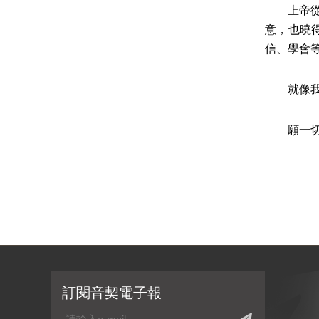
上帝從來
意，也曉
信、學會
就像我最
願一切的
訂閱音契電子報