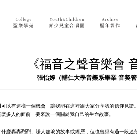
College
Youth&Children
Archive
聖樂學苑
青少兒童合唱團
歷年製作
《福音之聲音樂會 
張怡婷（輔仁大學音樂系畢業 音契
以有這樣一個機會，讓我能在這裡跟大家分享我的信仰見證。
這麼多人的面前，要來說一個關於我自己的生命故事。
麼轟轟烈烈、賺人熱淚的故事或經歷，但也曾經有過一段迷茫