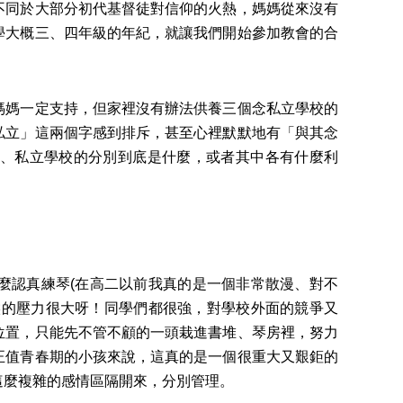
不同於大部分初代基督徒對信仰的火熱，媽媽從來沒有
學大概三、四年級的年紀，就讓我們開始參加教會的合
媽一定支持，但家裡沒有辦法供養三個念私立學校的
私立」這兩個字感到排斥，甚至心裡默默地有「與其念
、私立學校的分別到底是什麼，或者其中各有什麼利
認真練琴(在高二以前我真的是一個非常散漫、對不
候的壓力很大呀！同學們都很強，對學校外面的競爭又
位置，只能先不管不顧的一頭栽進書堆、琴房裡，努力
正值青春期的小孩來說，這真的是一個很重大又艱鉅的
這麼複雜的感情區隔開來，分別管理。