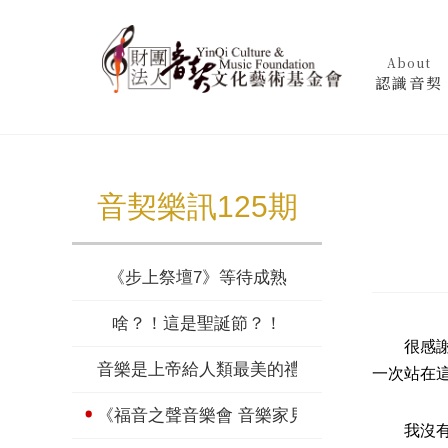
About
認識音契
音契樂訊125期
《步上祭壇7》等待成熟
啥？！這是聖誕節？！
很感謝可
音樂是上帝給人類最美的禮物
一次站在
《福音之聲音樂會 音樂家見證》
我沒有什