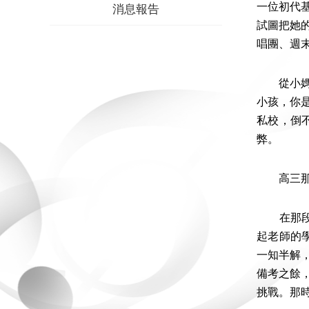
一位初代
消息報告
試圖把她
唱團、週
從小媽媽
小孩，你
私校，倒
弊。
高三那一
在那段時
起老師的
一知半解
備考之餘
挑戰。那