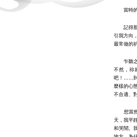
當時的我
記得那一
引我方向
最常做的
乍聽之下
不然，祢
吧！……
麼樣的心
不合適、
想當然，
天，我平
和哭鬧。
地方，為