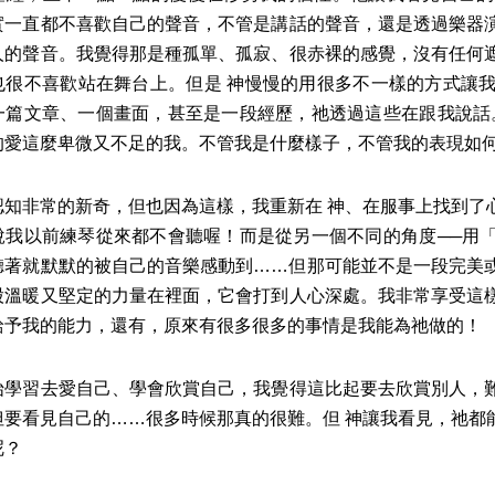
實一直都不喜歡自己的聲音，不管是講話的聲音，還是透過樂器
人的聲音。我覺得那是種孤單、孤寂、很赤裸的感覺，沒有任何
也很不喜歡站在舞台上。但是 神慢慢的用很多不一樣的方式讓
一篇文章、一個畫面，甚至是一段經歷，祂透過這些在跟我說話
的愛這麼卑微又不足的我。不管我是什麼樣子，不管我的表現如
非常的新奇，但也因為這樣，我重新在 神、在服事上找到了心
說我以前練琴從來都不會聽喔！而是從另一個不同的角度──用
聽著就默默的被自己的音樂感動到……但那可能並不是一段完美
股溫暖又堅定的力量在裡面，它會打到人心深處。我非常享受這
給予我的能力，還有，原來有很多很多的事情是我能為祂做的！
習去愛自己、學會欣賞自己，我覺得這比起要去欣賞別人，難
但要看見自己的……很多時候那真的很難。但 神讓我看見，祂都
呢？