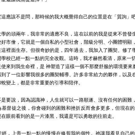
應該不是問，那時候的我大概覺得自己的位置是在「質詢」
的頭兩年，我非常的適應不良，這在以前的我是從來不曾發生
校好市儈，它就是一個自私的小型社會，階級分明、小團體明顯
在這裡面生存。但很奇妙的是，四年過去，我加入了團契、修了
間學校已經一點一點的完全改觀。這時，我才赫然看清，原來一切
天使來到我生命裡，是 神塑造了這樣一個不那麼舒服的環境要來
遇到了一位影響我很多的團契輔導、許多非常給力的夥伴，以及
和蛻變上，都是非常重要的引導和陪伴。
要說，因為認識神，人生就可以一路順遂、沒有任何的困難，
為基督徒之後，你會碰到的困難和挫折反而會多更多，但現在的
現在眼前看到的是一片漆黑，我還是可以勇敢的往前走。
，上帝一點一點的慢慢在修剪我的個性。祂讓我看見自己的