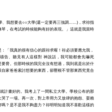
我想要去○○大學(還一定要再三強調……)，求祢指
練琴，在考試的時候能夠有好的表現。」這就是我當時
：「我真的很有信心的跟祢求喔！祢必須要應允我，
禱告、聽見有人這樣對 神說話，我可能都會先嚇死
是要脅。但那時候的我完全沒有想過，我到底是出於什
跟自家爸爸索討想要的東西，卻壓根不管那東西究竟合
就計畫好的。我考上了一間私立大學。學校公布的那
大哭了一場。再一次，對上帝用力又放肆的抱怨、耍賴
好嗎？是不是我不夠盡力？祢明明知道我不喜歡這樣的