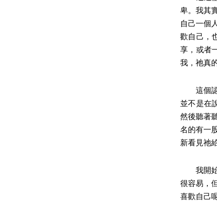
卑。我其
自己一個
歡自己，
享，或者
我，祂真
這個認知
並不是在
然後聽著
名的有一
新看見祂
我開始學
很容易，
喜歡自己