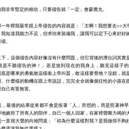
非常堅定的相信，只要禱告就「一定」會蒙應允。
年裡我最常跟上帝禱告的內容就是：「主啊！我想要去○○大學、
，我知道我能力不足，但求祢來裝備我，讓我可以定下心來好好
祈禱。
，這個禱告內容好像沒有什麼問題，但它背後的潛台詞其實是
就是不聽禱告的神！」若是放到現在的我身上，聽見這樣子的
到底是哪來的勇氣敢這樣衝上帝叫囂，敢這樣要脅祂？沒錯，就
態、什麼樣的動機在跟上帝說話，完完全全就像個任性的小孩在
對自己有害無害。
最後的結果從來都不會是按著「人」所想的，而是照著神早
靜地婉拒了所有人的陪伴，自己一個人回家，在家裡聲嘶力竭的
我一直很大聲的向祂問道：「祢為什麼這樣對我？是我做得不夠
什麼還讓我無從選擇？」