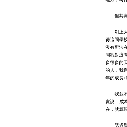
但其實這
剛上大學
得這間學
沒有辦法
間我對這
多很多的
的人，我
年的成長
我並不是
實說，成
在，就算
透過聖經