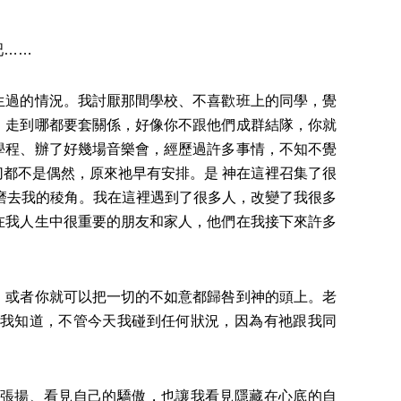
吧……
過的情況。我討厭那間學校、不喜歡班上的同學，覺
，走到哪都要套關係，好像你不跟他們成群結隊，你就
學程、辦了好幾場音樂會，經歷過許多事情，不知不覺
都不是偶然，原來祂早有安排。是 神在這裡召集了很
磨去我的稜角。我在這裡遇到了很多人，改變了我很多
在我人生中很重要的朋友和家人，他們在我接下來許多
或者你就可以把一切的不如意都歸咎到神的頭上。老
我知道，不管今天我碰到任何狀況，因為有祂跟我同
張揚、看見自己的驕傲，也讓我看見隱藏在心底的自