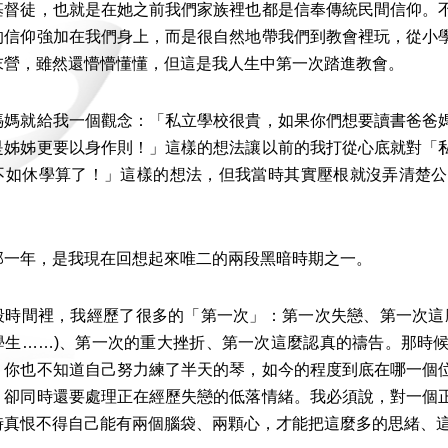
基督徒，也就是在她之前我們家族裡也都是信奉傳統民間信仰。
的信仰強加在我們身上，而是很自然地帶我們到教會裡玩，從小
末營，雖然還懵懵懂懂，但這是我人生中第一次踏進教會。
就給我一個觀念：「私立學校很貴，如果你們想要讀書爸爸媽
是姊姊更要以身作則！」這樣的想法讓以前的我打從心底就對「
不如休學算了！」這樣的想法，但我當時其實壓根就沒弄清楚公
年，是我現在回想起來唯二的兩段黑暗時期之一。
間裡，我經歷了很多的「第一次」：第一次失戀、第一次這麼
學生……)、第一次的重大挫折、第一次這麼認真的禱告。那時
，你也不知道自己努力練了半天的琴，如今的程度到底在哪一個
，卻同時還要處理正在經歷失戀的低落情緒。我必須說，對一個
時真恨不得自己能有兩個腦袋、兩顆心，才能把這麼多的思緒、