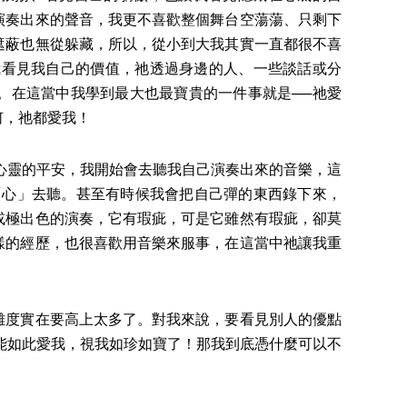
演奏出來的聲音，我更不喜歡整個舞台空蕩蕩、只剩下
遮蔽也無從躲藏，所以，從小到大我其實一直都很不喜
我看見我自己的價值，祂透過身邊的人、一些談話或分
。在這當中我學到最大也最寶貴的一件事就是──祂愛
何，祂都愛我！
靈的平安，我開始會去聽我自己演奏出來的音樂，這
「心」去聽。甚至有時候我會把自己彈的東西錄下來，
或極出色的演奏，它有瑕疵，可是它雖然有瑕疵，卻莫
樣的經歷，也很喜歡用音樂來服事，在這當中祂讓我重
度實在要高上太多了。對我來說，要看見別人的優點
能如此愛我，視我如珍如寶了！那我到底憑什麼可以不