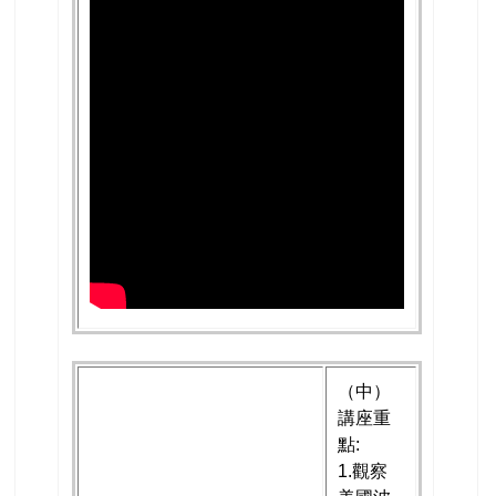
（中）
講座重
點:
1.觀察