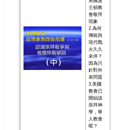
美國波
士頓教
會敬拜
現象
2.為何
傳統與
現代戰
火久久
未停？
因為只
針對外
表問題
3.美國
教會已
開始談
崇拜神
學，華
人教會
呢？