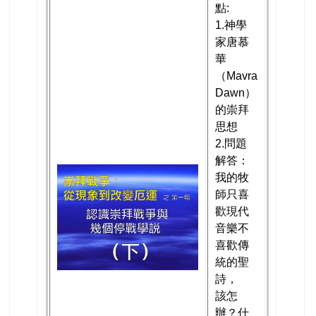
點:
1.神學
家唐慕
華
（Mavra
Dawn）
的崇拜
思想
2.問題
解答：
我的牧
師只喜
歡現代
音樂不
喜歡傳
統的聖
詩，
該怎
辦？什