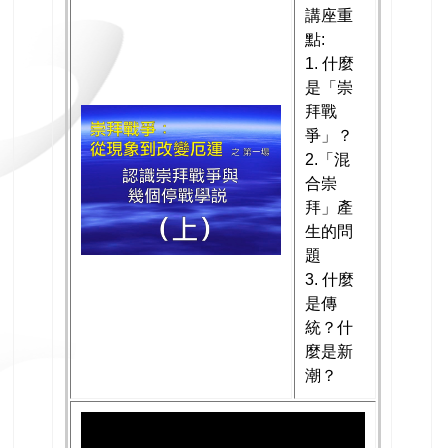
講座重
點:
1. 什麼
是「崇
拜戰
爭」？
2.「混
合崇
拜」產
生的問
題
3. 什麼
是傳
統？什
麼是新
潮？