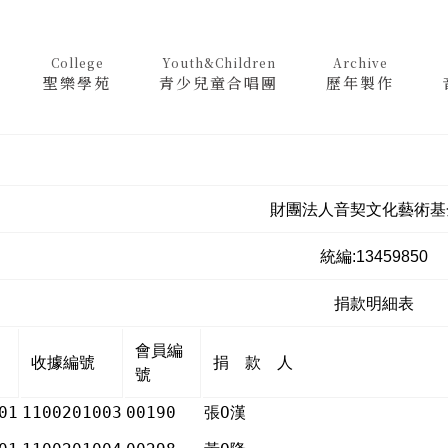
College
Youth&Children
Archive
聖樂學苑
青少兒童合唱團
歷年製作
財團法人音契文化藝術基
統編:13459850
捐款明細表
會員編
收據編號
捐 款 人
號
01
1100201003
00190
張Ο漢