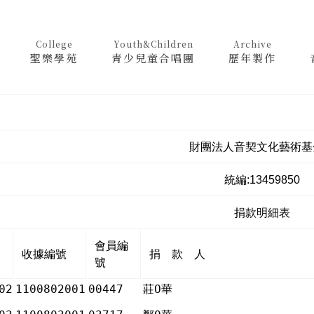
College
Youth&Children
Archive
聖樂學苑
青少兒童合唱團
歷年製作
財團法人音契文化藝術基
統編:13459850
捐款明細表
會員編
收據編號
捐 款 人
號
02
1100802001
00447
莊Ο華