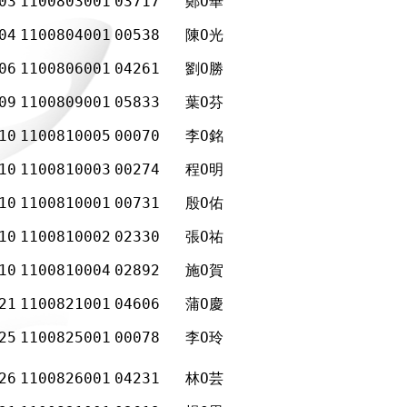
03
1100803001
03717
鄭Ο華
04
1100804001
00538
陳Ο光
06
1100806001
04261
劉Ο勝
09
1100809001
05833
葉Ο芬
10
1100810005
00070
李Ο銘
10
1100810003
00274
程Ο明
10
1100810001
00731
殷Ο佑
10
1100810002
02330
張Ο祐
10
1100810004
02892
施Ο賀
21
1100821001
04606
蒲Ο慶
25
1100825001
00078
李Ο玲
26
1100826001
04231
林Ο芸