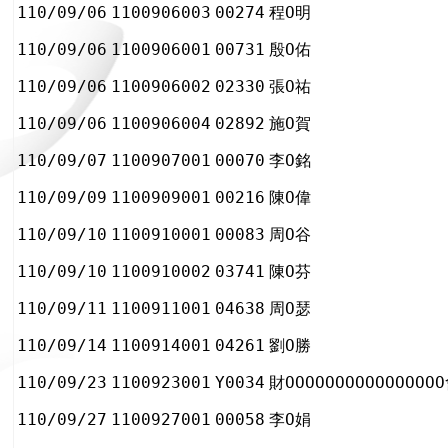
110/09/06
1100906003
00274
程Ο明
110/09/06
1100906001
00731
殷Ο佑
110/09/06
1100906002
02330
張Ο祐
110/09/06
1100906004
02892
施Ο賀
110/09/07
1100907001
00070
李Ο銘
110/09/09
1100909001
00216
陳Ο偉
110/09/10
1100910001
00083
周Ο谷
110/09/10
1100910002
03741
陳Ο芬
110/09/11
1100911001
04638
周Ο瑟
110/09/14
1100914001
04261
劉Ο勝
110/09/23
1100923001
Y0034
財ΟΟΟΟΟΟΟΟΟΟΟΟΟΟΟ
110/09/27
1100927001
00058
李Ο娟