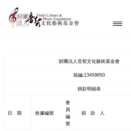
財團法人音契文化藝術基金會
統編:13459850
捐款明細表
會
員
日 期
收據編號
捐 款 人
編
號