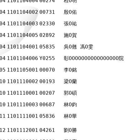
04
1101104004
00274
程Ο明
04
1101104002
00731
殷Ο佑
04
1101104003
02330
張Ο祐
04
1101104005
02892
施Ο賀
04
1101104001
05835
吳Ο翹 馮Ο雯
04
1101104006
Y0255
彰ΟΟΟΟΟΟΟΟΟΟΟΟΟΟΟΟ院
05
1101105001
00070
李Ο銘
10
1101110002
00193
梁Ο蘭
10
1101110001
00207
郭Ο碩
10
1101110003
00687
林Ο鈞
11
1101111001
05836
林Ο華
12
1101112001
04261
劉Ο勝