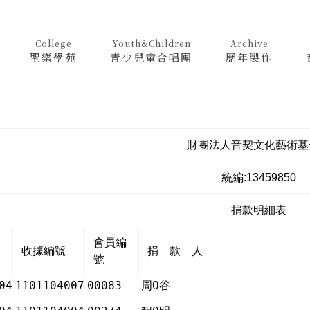
College
Youth&Children
Archive
聖樂學苑
青少兒童合唱團
歷年製作
財團法人音契文化藝術基
統編:13459850
捐款明細表
會員編
收據編號
捐 款 人
號
04
1101104007
00083
周Ο谷