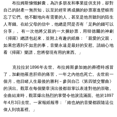
布拉姆斯慷慨解囊，為許多朋友和事業提供支持，卻對
自己的財產一無所知，以至於經常將成捆的鈔票塞進壁櫥而
忘了它們。他不斷地向有需要的人，甚至是他所聽到的陌生
人寄錢。在給父母的信中，他總是問是否有「足夠的錢可以
分享」。有一次他將父親的一大捆鈔票，用韓德爾的神劇
《掃羅》總譜包起來，並附上有趣的紙條：「親愛的父親，
如果您遇到不如意的事，音樂永遠是最好的安慰。請細心地
看《掃羅》樂譜，您將發現有用的東西。」
克拉拉於1896年去世。布拉姆斯參加她的葬禮時感冒
了，加劇他罹患肝癌的痛苦，一年之內他也死亡。去世前一
個月，他目睹人生最後的勝利－參與自己《第四號交響曲》
的演出。觀眾在每個樂章演出後都鼓掌以表達對他的崇敬。
全曲結束時，觀眾爆出熱烈的掌聲令他淚流滿面。他於1897
年4月3日去世。一家報紙報導：「維也納的音樂都跟隨這位
偉人到墳墓裡。」