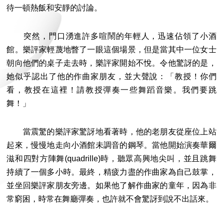
待一頓熱飯和安靜的討論。
突然，門口湧進許多喧鬧的年輕人，迅速佔領了小酒
館。樂評家輕蔑地瞥了一眼這個場景，但是當其中一位女士
朝向他們的桌子走去時，樂評家開始不悅。令他驚訝的是，
她似乎認出了他的作曲家朋友，並大聲說：「教授！你們
看，教授在這裡！請教授彈奏一些舞蹈音樂。我們要跳
舞！」
當震驚的樂評家驚訝地看著時，他的老朋友從座位上站
起來，慢慢地走向小酒館未調音的鋼琴。當他開始演奏華爾
滋和四對方陣舞(quadrille)時，聽眾高興地尖叫，並且跳舞
持續了一個多小時。最終，精疲力盡的作曲家為自己鼓掌，
並坐回樂評家朋友旁邊。如果他了解作曲家的童年，因為非
常窮困，時常在舞廳彈奏，也許就不會驚訝到說不出話來。