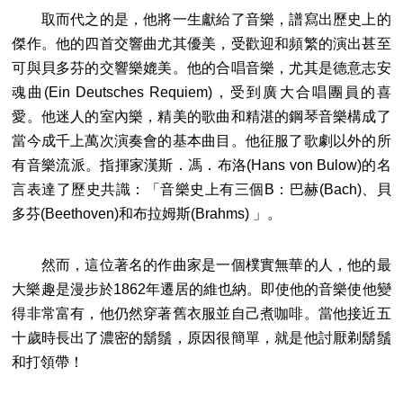
取而代之的是，他將一生獻給了音樂，譜寫出歷史上的
傑作。他的四首交響曲尤其優美，受歡迎和頻繁的演出甚至
可與貝多芬的交響樂媲美。他的合唱音樂，尤其是德意志安
魂曲(Ein Deutsches Requiem)，受到廣大合唱團員的喜
愛。他迷人的室內樂，精美的歌曲和精湛的鋼琴音樂構成了
當今成千上萬次演奏會的基本曲目。他征服了歌劇以外的所
有音樂流派。指揮家漢斯．馮．布洛(Hans von Bulow)的名
言表達了歷史共識：「音樂史上有三個B：巴赫(Bach)、貝
多芬(Beethoven)和布拉姆斯(Brahms) 」。
然而，這位著名的作曲家是一個樸實無華的人，他的最
大樂趣是漫步於1862年遷居的維也納。即使他的音樂使他變
得非常富有，他仍然穿著舊衣服並自己煮咖啡。當他接近五
十歲時長出了濃密的鬍鬚，原因很簡單，就是他討厭剃鬍鬚
和打領帶！