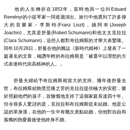
他的人生轉折在1853年，當時他與一位叫Eduard
Reményi的小提琴家一同巡迴演出。旅行中他遇到了許多偉
大的音樂家－李斯特(Franz Liszt)，姚阿幸(Joseph
Joachin)，尤其是舒曼(Robert Schumann)和他太太克拉拉
(Clara Schumann)，這些人都對布拉姆斯的才華大表驚嘆。
同年10月28日，舒曼在他的雜誌《新時代精神》上發表了一
篇著名的文章，稱讚年輕的布拉姆斯是「被選中以理想的方
式表達時代崇高精神的人。」
舒曼夫婦給予布拉姆斯相當大的支持。幾年後舒曼去
世，布拉姆斯給飽受悲痛之苦的克拉拉提供極大的安慰，樂
於照顧他們的孩子，並慷慨地支持了這個家庭長達四十年。
但令很多人驚訝的是，克拉拉和布拉姆斯從未結婚。他是公
認的單身漢，在他的一生中有幾次差點結婚，但他對自由和
孤獨的熱愛最後使他終身不婚。