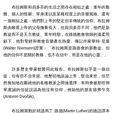
布拉姆斯和貝多芬的生活之間存在相似之處：童年的艱
難、個人的怪癖、單身漢以及某種程度上的音樂風格。還有
一個相似之處：他們對上帝的堅定但非傳統的信仰。布拉姆
斯由敬畏上帝的父母撫養長大，但與貝多芬不同，他們是新
教徒而不是天主教徒。青年時期，在路德教會牧師的溫柔照
顧下，他對聖經和教會音樂產生熱愛。傳記作家華特·尼曼
(Walter Niemann)證實：「布拉姆斯是路德會的新教徒。但
他的信仰不是關於教條，也不在信中，而是在他的心靈。」
許多歷史學家都贊同此報告。布拉姆斯似乎是一個信
徒，但有些不合常規。他懇切地談論上帝，堅信來世，但茫
然無知地在圍繞他的各種教派之間做選擇，有時會被那些簡
單虔誠的信徒誤認為他沒有信仰，例如他的朋友德弗乍克
(Antonin Dvořák)。
布拉姆斯勤於研讀馬丁·路德(Martin Luther)的德語譯本