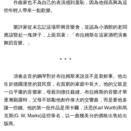
作曲家也不為自己的表演感到羞恥，因為他很高興為這
些年輕人帶來一點歡樂。
樂評家從未忘記這場即興音樂會，並認為小酒館的老闆
應該豎起一塊牌子，上面寫著：「布拉姆斯在這家酒吧演奏
舞蹈音樂。」
＊＊＊
演奏走音的鋼琴對於布拉姆斯來說並不是新鮮事。他出
生於德國漢堡的貧民窟，在貧窮的家庭中長大。他的父親是
一位平庸的音樂家，母親則擔任裁縫。布拉姆斯的音樂才華
逐漸顯露時，父母不鼓勵他創作偉大的交響曲，而是要他多
賺一些錢。他的第一批作品是用卡爾．沃思(Karl Wurth)和馬
克斯(G. W. Marks)這些筆名，以一曲幾美分的價格出售給出
版商。