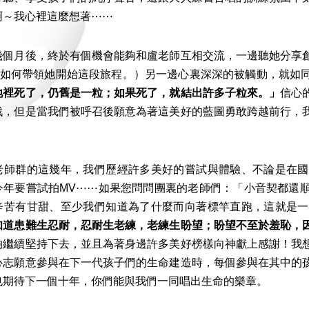
啊～我心裡這麼想著⋯⋯
月後，終於有個機會能夠和盧老師互相交流，一邊聽她分享創
帝如何帶領她開始這段旅程。）另一邊心裏深深的被觸動，就如
地裡死了，仍舊是一粒；如果死了，就結出許多子粒來。」
信心
戰，但是當我們被呼召後願意為著這美好的藍圖勇敢跨越前行，
群的這幾年，我們歷經許多美好的嘗試與體驗、不論是在國
今年要嘗試拍MV⋯⋯如果您問問團裏的老師們：「小音契都還
辛苦有甘甜、至少我們知道為了什麼而向著標竿直跑，這就是一
知道患難生忍耐，忍耐生老練，老練生盼望；盼望不至於羞恥，
夠繼續堅持下去，並且為著身邊許多美好榜樣向神獻上感謝！我
心志願意參與在下一代孩子們的生命建造時，每個參與在其中的
也期待下一個十年，你們能與我們一同唱出生命的樂章。