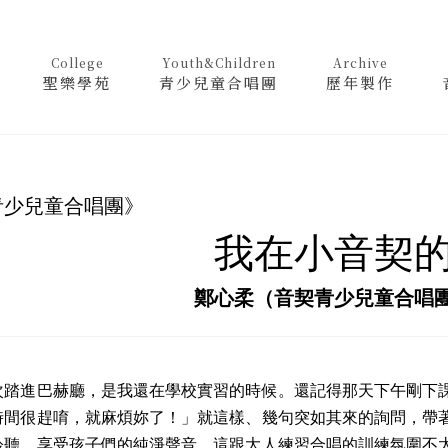
College
Youth&Children
Archive
聖樂學苑
青少兒童合唱團
歷年製作
青少兒童合唱團》
我在小音契
鄭心柔（音契青少兒童合唱
(上)
進巴赫廳，是我還在學校實習的時候。還記得那天下午剛下課
時間很趕唷，就麻煩妳了！」就這樣、幾句突如其來的詢問，帶
聆聽、享受孩子們的純淨聲音，這跟大人練習合唱的訓練氛圍不