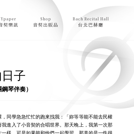
Ypaper
Shop
Bach Recital Hall
音契樂訊
音契出版品
台北巴赫廳
的日子
團鋼琴伴奏）
，同學急急忙忙的跑來找我：「妳等等能不能去民權
著我進入了小音契的合唱世界。那天晚上，我第一次那
太一樣，可是如果能和他們一起學習，那真的是一件很