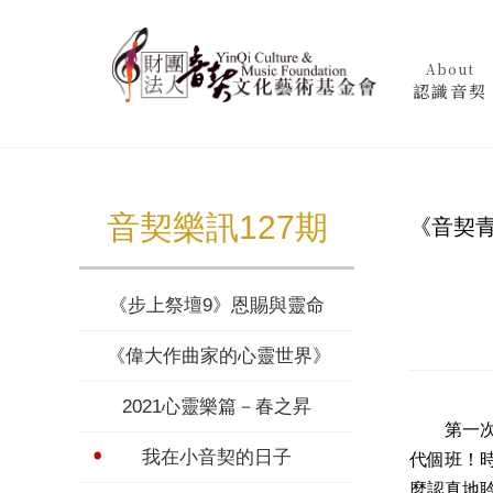
About
認識音契
音契樂訊127期
《音契
《步上祭壇9》恩賜與靈命
《偉大作曲家的心靈世界》謙遜簡樸．布拉姆斯 
2021心靈樂篇－春之昇
第一次踏
我在小音契的日子
代個班！
麼認真地