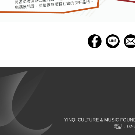
YINQI CULTURE & MUSIC FOUN
電話：02-25