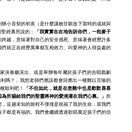
辦小音契的初衷（是什麼讓她甘願放下當時的成就與
同聖經裏所說的：
「我實實在在地告訴你們，一粒麥子
的跨越，意味著對自己的安全感死、意味著會經歷許多
我們就正在經歷萬事都互相效力、叫愛神的人得益處的
家演奏廳演出、或是舉辦每年屬於孩子們的合唱戲劇
順利嗎？」我想老師們應該都會回應出一種難以言喻的
種順利吧！
「不但如此，就是在患難中也是歡歡喜喜
因為所賜給我們的聖靈將神的愛澆灌在我們心裏。」
所
想，這趟未知的旅程不僅僅是祝福了我的生命，當我們
孩子都是有福的。我們會繼續透過歌唱奠定孩子們的信