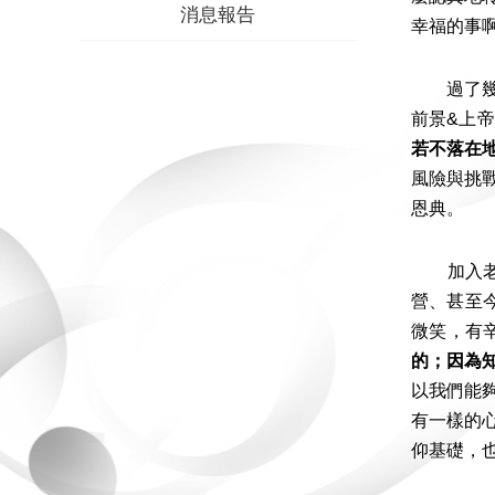
消息報告
幸福的事
過了幾個
前景&上
若不落在
風險與挑
恩典。
加入老師
營、甚至
微笑，有
的；因為
以我們能
有一樣的
仰基礎，