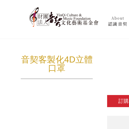
About
認識音契
音契客製化4D立體
口罩
訂購