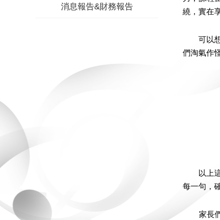
消息報告&財務報告
繞，實在
可以想像
們淘氣作
以上這段
每一句，
家長們還