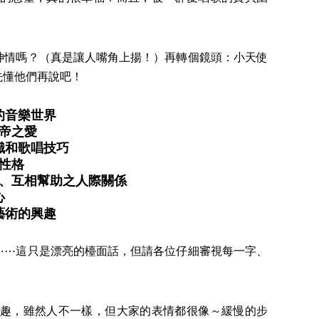
情嗎？（真是讓人嘴角上揚！）再轉個鏡頭：小天使
先懂他們再說吧！
的音樂世界
帝之愛
識和歌唱技巧
性格
、互相幫助之人際關係
心
藝術的興趣
⋯這只是漂亮的檯面話，但請各位仔細審視每一字、
趣，雖然人不一樣，但大家的表情都很像～緩慢的步