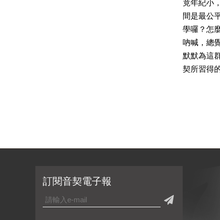
竟年紀小
間是最公
學囉？怎
吶喊，總
默默為這
契所習得
訂閱音契電子報