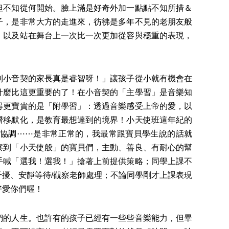
但不知從何開始。臉上滿是好奇外加一點點不知所措＆
子，是非常大方的走進來，彷彿是多年不見的老朋友般
，以及站在舞台上一次比一次更加從容與穩重的表現，
小音契的家長真是睿智呀！」讓孩子從小就有機會在
什麼比這更重要的了！在小音契的「主學習」是音樂知
得更寶貴的是「附學習」：透過音樂感受上帝的愛，以
潛移默化，是教育最想達到的境界！小天使班這年紀的
協調⋯⋯是非常正常的，我最常跟寶貝學生說的話就
察到「小天使般」的寶貝們，主動、善良、有耐心的幫
手喊「選我！選我！」搶著上前提供策略；同學上課不
擾、安靜等待/觀察老師處理；不論同學剛才上課表現
好愛你們喔！
的人生。也許有的孩子已經有一些些音樂能力，但畢