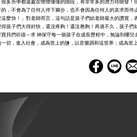
，很多所學都還處在懵懵懂懂的階段，有非常多的潛力待開發！
平的，不會為了任何人停下腳步，也不會因為任何人的哀求而停
麼這麼快！」對老師而言，這句話是孩子們給老師最大的讚賞，
覺得孩子們大得好快，還沒疼夠！還沒教夠！再過不久，孩子們
群寶貝們祈禱～求 神保守每一個孩子在成長歷程中，無論到哪兒
的一切，進入社會，成為世上的鹽，以音樂調和這世界；成為世