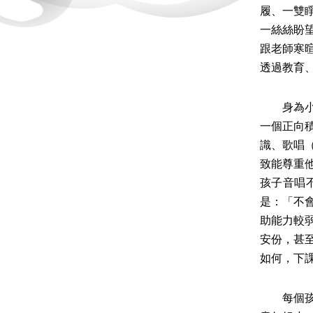
履、一雙
一絲絲盼
跟老師寒
透過教育
身為小音
一個正向
識、歌唱
致能尊重
孩子音唱
是：「不
助能力較
安份，甚
如何，下
每個孩子