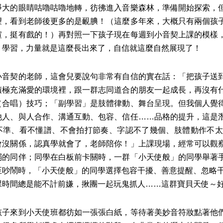
睜大的眼睛咕嚕咕嚕地轉，彷彿進入音樂森林，準備開始探索，
望，看到老師後更多的是靦腆！（這麼多年來，大概只有兩個孩
暄，挺有戲的！）再對照一下孩子現在每週到小音契上課的模樣
、學習，力量就是這麼長出來了，自信就這麼自然展現了！
契的老師，這會兒要說句非常有自信的實在話：「把孩子送到
積極充滿愛的環境裡，跟一群志同道合的朋友一起成長，再沒有
（合唱）技巧；「副學習」是肢體律動、舞台呈現。但我個人覺
他人、與人合作、溝通互動、包容、信任……品格的提升，這是
不準、看不懂譜、不會拍打節奏、字認不了幾個、肢體動作不太
會沒關係，認真學就會了，老師陪你！」上課現場，經常可以觀
弱的同伴；同學在白板前卡關時，一群「小天使般」的同學舉著
至吵鬧時，「小天使般」的同學選擇包容干擾、善意提醒、忽略干
課時間總是能不計前嫌，揪團一起玩鬼抓人……這群寶貝天使～
來到小天使班都彷如一張張白紙，等待著美妙音符妝點著他們