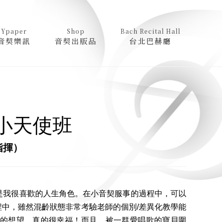
Ypaper
Shop
Bach Recital Hall
音契樂訊
音契出版品
台北巴赫廳
小天使班
指揮）
我很喜歡的人生角色。在小音契服事的過程中，可以
中，雖然混齡狀態非常考驗老師的個別/差異化教學能
的想望，真的很幸福！而且，被一群愛唱歌的寶貝圍