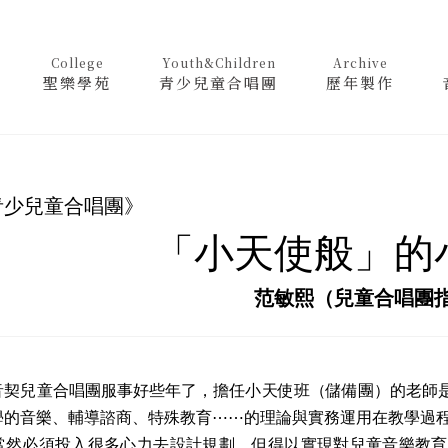
College
Youth&Children
Archive
聖樂學苑
青少兒童合唱團
歷年製作
青少兒童合唱團》
「小天使般」的
范敏熙（兒童合唱團
兒童合唱團服事好些年了，擔任小天使班（儲備團）的老師是
學的音樂、輔導諮商、特殊教育⋯⋯的理論與實務運用在教學過程
當然必須投入很多心力去設計規劃，但得以實現對兒童音樂教育