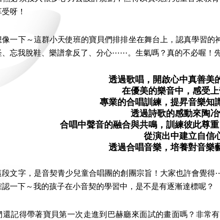
享受呀！
一下～這群小天使班的寶貝們排排坐在舞台上，認真學習的神
怪、忘我脫鞋、樂譜拿反了、分心⋯⋯。生氣嗎？真的不必喔！
透過歌唱，開啟心中真善美
在優美的樂音中，感受上
專業的合唱訓練，提昇音樂知
透過詩歌的感動來陶冶
合唱中聲音的融合與共鳴，訓練彼此尊重
從演出中建立自信
透過合唱音樂，培養對音樂
文字，是音契青少兒童合唱團的創團宗旨！大家也許會覺得⋯
確認一下～我的孩子在小音契的學習中，是不是有逐漸達標呢？
記得帶著寶貝第一次走進到巴赫廳來面試的畫面嗎？非常有