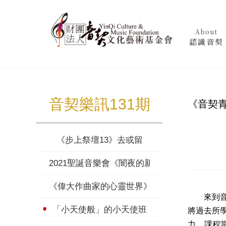
About
認識音契
音契樂訊131期
《音契
《步上祭壇13》去或留
2021聖誕音樂會《闇夜的新光》
《偉大作曲家的心靈世界》德弗乍克 (上)
來到音契
「小天使般」的小天使班
將過去所
力，課程