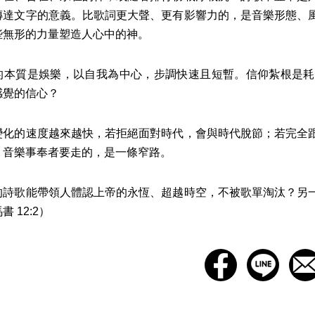
傳達文字的意義。比歌詞更大聲、更有影響力的，是音樂形態、
些無形的力量塑造人心中的神。
質是娛樂，以自我為中心，步調快速且短暫。信仰紮根是耗
感覺的信心？
的速度越來越快，若拒絕面對時代，會與時代脫節；若完全跟
，音樂事奉者要走的，是一條窄路。
歌能帶領人體認上帝的永恆、超越時空，不被歌單淘汰？另一
 12:2）