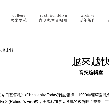
College
Youth&Children
Archive
聖樂學苑
青少兒童合唱團
歷年製作
壇14》
越來越
音契編輯室
督教》(Christianity Today)雜誌報導，1990年葡萄園教會
》(Refiner’s Fire)後，美國和加拿大各地的教會唱了整整十