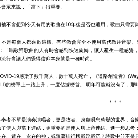
多會眾來說，「當下」很重要。
不會想到今天有用的歌曲在10年後是否也適用，歌曲只需要
是每個人都喜歡這樣。有些教會完全不使用當代敬拜音樂。印第安
er)說：「唱敬拜歌曲的人有時會感到快速旋轉，讓人產生一種感
和流行會讓人們覺得信仰本身就是一種時尚。
ID-19感染了數千萬人，數十萬人死亡，《道路創造者》(Way
CLI)的榜單上一路上升，一度佔據榜首。 明年可能就沒有了，
＊＊＊
者不單是演奏演唱者，更是牧者。身處瞬息萬變的世界，音樂
除了使人與當下連結，更重要的是使人與上帝連結。進一步思考
今在、昔在、永在的神，或隨著排行榜載浮載沉？詩歌中並不是