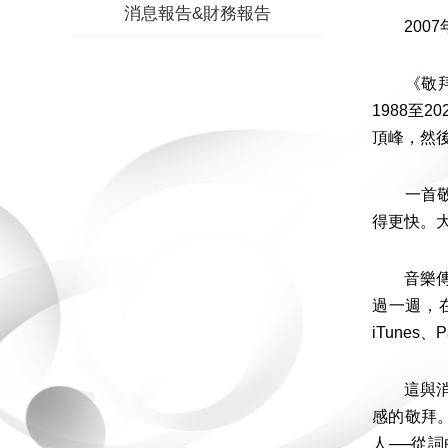
消息報告&財務報告
2007年
《敬拜領袖
1988
頂峰，然
一首敬拜
得更快。
音樂傳播
過一週，在
iTune
這與消費模
感的敬拜。
人──從