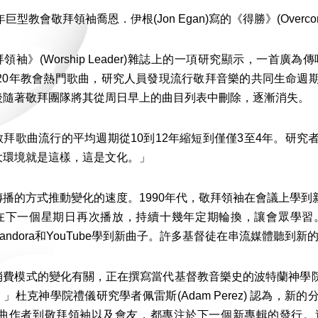
巨型教會敬拜領袖喬恩．伊根(Jon Egan)寫的《得勝》(Ove
》(Worship Leader)雜誌上的一項研究顯示，一首廣
至2020年教會熱門歌曲，研究人員發現流行敬拜音樂的共同生命
後隨著敬拜團隊將其從周日早上的曲目列表中刪除，逐漸消失。
歌曲流行的平均週期從10到12年縮短到僅僅3至4年。研究
大環境就是這樣，這是文化。」
的方式推動變化的速度。1990年代，敬拜領袖在會議上學到
下一個星期日再次播放，持續十幾年定期輪換，讓會眾學習。現在敬拜領袖
s、Pandora和YouTube學到新曲子。許多基督徒在串流媒體聽
式的變化有關，正在撰寫當代基督教音樂史的波特蘭神學院神學教
」杜克神學院禮儀研究學者佩雷斯(Adam Perez) 認為，
詞曲作者到敬拜領袖以及會友，都專注於下一個新專輯的發行。