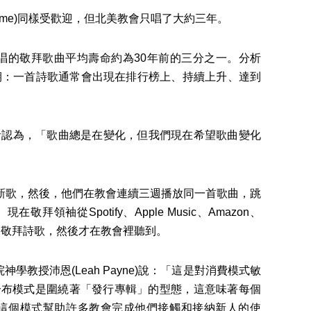
rcome)同樣受歡迎，但北美教會只唱了大約三年。
為傳唱的敬拜歌曲平均壽命約為30年前的三分之一。分析
週期：一首詩歌通常會出現在排行榜上、持續上升、達到
者認為，「歌曲總是在變化，但我們現在希望歌曲變化
新歌，然後，他們在教會連續三週播放同一首歌曲，跳
從Spotify、Apple Music、Amazon、
到新的敬拜詩歌，然後才在教會裡聽到。
授沛恩(Leah Payne)說：「這是對消費模式敏
新的分布模式是圍繞著「發行專輯」的型態，這意味著每個
這個模式幫助許多教會完成他們接觸和接納新人的使