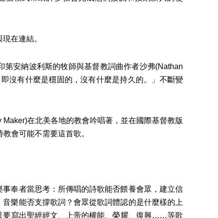
與現在連結。
納波利斯的牧師與基督教詞曲作者沙弗(Nathan
覺，即沒有什麼是穩固的，沒有什麼是持久的。」不斷變
 Maker)在北美各地的教會吟唱著，並在國際基督教版
那時教會可能不需要這首歌。
事奉者當思考：所傳唱的詩歌能否餵養會眾，建立信
：音樂能否支撐歌詞？會眾從歌詞體認的是什麼樣的上
只要寫出聖經經文、上帝的權能、榮耀、復興……等歌