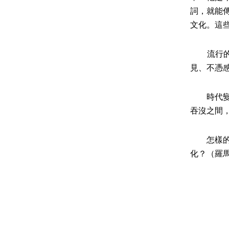
詞，就能
文化。這
流行的本
見、不憑
時代變化
吞沒之間
怎樣的詩
化？（羅馬書