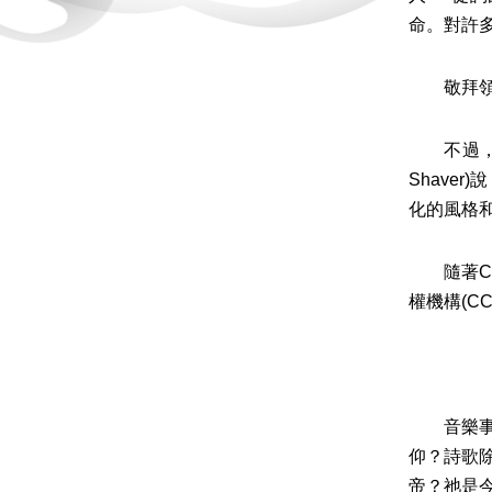
命。對許
敬拜領袖
不過，不
Shav
化的風格
隨著COV
權機構(C
音樂事奉
仰？詩歌
帝？祂是