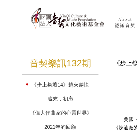
About
認識音契
音契樂訊132期
《步上祭
《步上祭壇14》越來越快
歲末．初衷
《偉大作曲家的心靈世界》德弗乍克 (下)
美國《今日基
2021年的回顧
《煉油廠的火