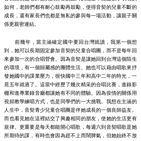
如何，老師們都有耐心鼓勵再鼓勵，使得音契的兒童不斷的
成長，還有家長們也都是無私的參與每一場活動，讓親子關
係更親密連結。
前幾年，當主涵確定國中要回台灣就讀，我第一個想
到，她可以長期固定參加音契的兒童合唱團，而不是每年回
來參加一次的合唱營會。因為音契是讓她回到台灣這個陌生
的環境，有一個歸屬感的團體生活。她也可以藉由唱歌來抒
發她國中的課業壓力，很快國中三年和高中二年的時光，一
晃五年就過了。這當中經歷了幾次精采的合唱比賽，進錄影
棚和進專業錄音廳都讓她有不同的體驗。因為疫情的關係用
視頻教學練唱方式，也是同學們的一大挑戰。我想在主涵的
人生中，音契青少兒童合唱團是伴她成長的一個良師益友。
而也看見她在這裡結交了興趣相同的朋友，使她的生活更有
規律。更重要是每天都能開心唱歌，每週六到音契唱歌是她
所期待的課，有時也會因為趕不上而鬧脾氣，但她始終不放