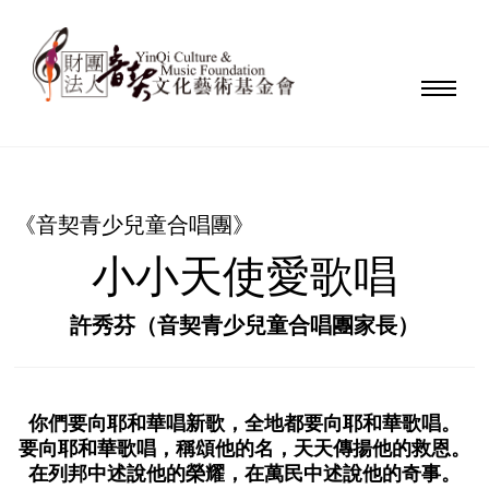
《音契青少兒童合唱團》
小小天使愛歌唱
許秀芬（音契青少兒童合唱團家長）
你們要向耶和華唱新歌，全地都要向耶和華歌唱。
要向耶和華歌唱，稱頌他的名，天天傳揚他的救恩。
在列邦中述說他的榮耀，在萬民中述說他的奇事。