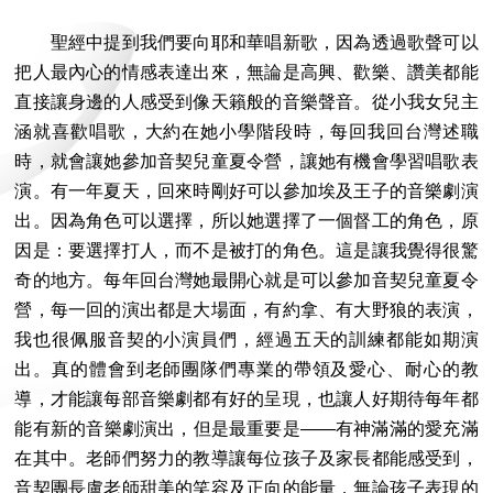
聖經中提到我們要向耶和華唱新歌，因為透過歌聲可以
把人最內心的情感表達出來，無論是高興、歡樂、讚美都能
直接讓身邊的人感受到像天籟般的音樂聲音。從小我女兒主
涵就喜歡唱歌，大約在她小學階段時，每回我回台灣述職
時，就會讓她參加音契兒童夏令營，讓她有機會學習唱歌表
演。有一年夏天，回來時剛好可以參加埃及王子的音樂劇演
出。因為角色可以選擇，所以她選擇了一個督工的角色，原
因是：要選擇打人，而不是被打的角色。這是讓我覺得很驚
奇的地方。每年回台灣她最開心就是可以參加音契兒童夏令
營，每一回的演出都是大場面，有約拿、有大野狼的表演，
我也很佩服音契的小演員們，經過五天的訓練都能如期演
出。真的體會到老師團隊們專業的帶領及愛心、耐心的教
導，才能讓每部音樂劇都有好的呈現，也讓人好期待每年都
能有新的音樂劇演出，但是最重要是——有神滿滿的愛充滿
在其中。老師們努力的教導讓每位孩子及家長都能感受到，
音契團長盧老師甜美的笑容及正向的能量，無論孩子表現的