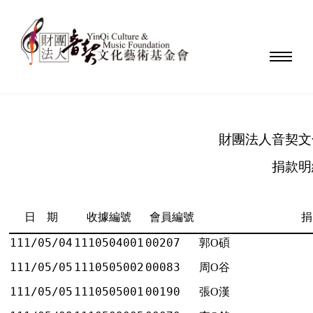
財團法人音契文
捐款明
日 期
收據編號
會員編號
捐
111/05/04
1110504001
00207
郭O碩
111/05/05
1110505002
00083
周O谷
111/05/05
1110505001
00190
張O漢