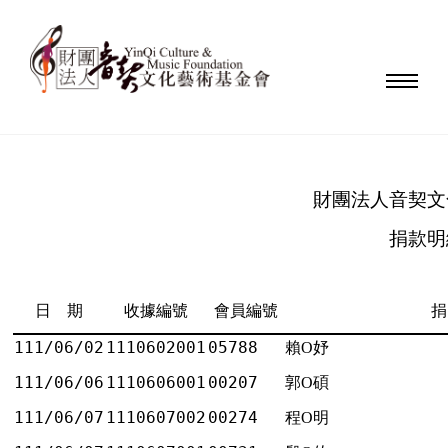
財團法人音契文
捐款明
日 期
收據編號
會員編號
捐
111/06/02
1110602001
05788
賴O妤
111/06/06
1110606001
00207
郭O碩
111/06/07
1110607002
00274
程O明