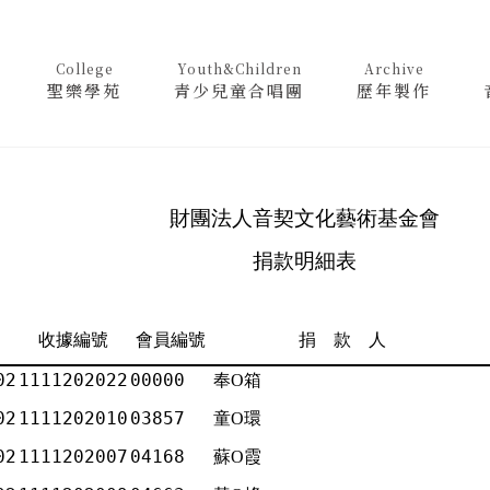
College
Youth&Children
Archive
聖樂學苑
青少兒童合唱團
歷年製作
財團法人音契文化藝術基金會
捐款明細表
收據編號
會員編號
捐 款 人
02
1111202022
00000
奉O箱
02
1111202010
03857
童O環
02
1111202007
04168
蘇O霞