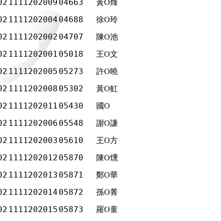
02
1111202009
04663
黃O烽
02
1111202004
04688
徐O玲
02
1111202002
04707
陳O池
02
1111202001
05018
王O文
02
1111202005
05273
許O曉
02
1111202008
05302
黃O虹
02
1111202011
05430
國Ο
02
1111202006
05548
謝O謙
02
1111202003
05610
王O方
02
1111202012
05870
陳O燻
02
1111202013
05871
鄭O華
02
1111202014
05872
孫O菁
02
1111202015
05873
羅O童