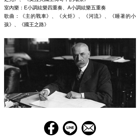
室內樂：E小調絃樂四重奏、A小調絃樂五重奏
歌曲：《主的戰車》、《火炬》、《河流》、《睡著的小
孩》、《國王之路》