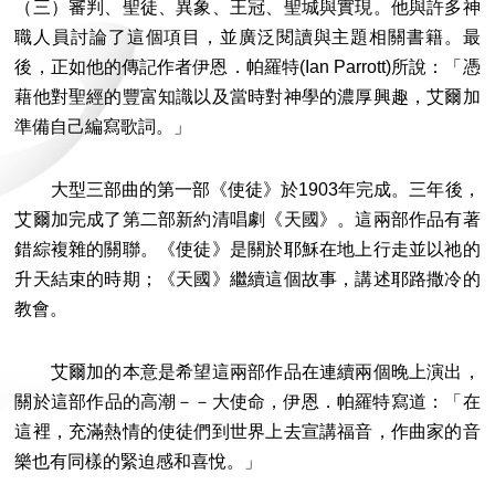
（三）審判、聖徒、異象、王冠、聖城與實現。他與許多神
職人員討論了這個項目，並廣泛閱讀與主題相關書籍。最
後，正如他的傳記作者伊恩．帕羅特(Ian Parrott)所說：「憑
藉他對聖經的豐富知識以及當時對神學的濃厚興趣，艾爾加
準備自己編寫歌詞。」
大型三部曲的第一部《使徒》於1903年完成。三年後，
艾爾加完成了第二部新約清唱劇《天國》。這兩部作品有著
錯綜複雜的關聯。《使徒》是關於耶穌在地上行走並以祂的
升天結束的時期；《天國》繼續這個故事，講述耶路撒冷的
教會。
艾爾加的本意是希望這兩部作品在連續兩個晚上演出，
關於這部作品的高潮－－大使命，伊恩．帕羅特寫道：「在
這裡，充滿熱情的使徒們到世界上去宣講福音，作曲家的音
樂也有同樣的緊迫感和喜悅。」