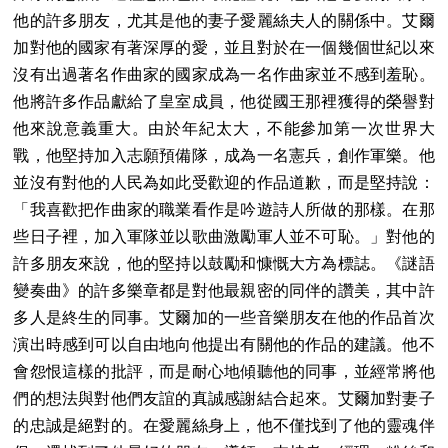
他的許多朋友，尤其是他的妻子愛麗絲夫人的關係中。艾爾
加對他的國家有著深厚的愛，並且對於在一個幾個世紀以來
沒有出過著名作曲家的國家成為一名作曲家並不感到羞恥。
他將許多作品獻給了皇室成員，他從國王那裡獲得的榮譽對
他來說意義重大。由於年紀太大，不能參加第一次世界大
戰，他堅持加入志願預備隊，成為一名憲兵，創作軍樂。他
並沒有對他的人民為如此受歡迎的作品道歉，而是堅持說：
「我喜歡把作曲家的職業看作是吟遊詩人所做的那樣。在那
些日子裡，加入軍隊並以歌曲激勵軍人並不可恥。」對他的
許多朋友來說，他的堅持以鼓勵和慷慨大方為標誌。《謎語
變奏曲》的許多樂章都是對他最親密的同伴的讚美，其中許
多人是終生的同事。艾爾加的一些音樂朋友在他的作品首次
演出時感到可以自由地向他提出有關他的作品的建議。他不
會怨恨這樣的批評，而是耐心地傾聽他的同事，並經常將他
們的想法與對他們友誼的真誠感謝結合起來。艾爾加對妻子
的忠誠是絕對的。在愛麗絲身上，他不僅找到了他的靈魂伴