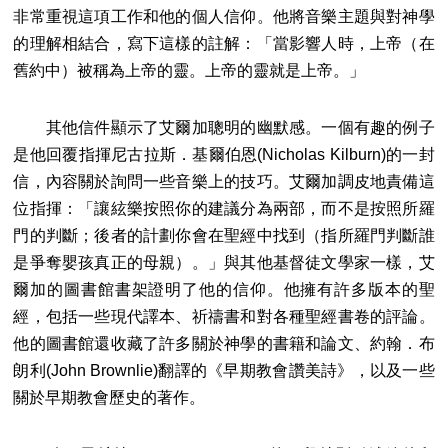
非常重視這項工作和他的個人信仰。他將音樂主題與對神學
的理解相結合，寫下這樣的註解：「當影響人時，上帝（在
舊約中）被稱為上帝的靈。上帝的靈就是上帝。」
其他信件顯示了艾爾加聰明的幽默感。一個有趣的例子
是他回覆指揮尼古拉斯．基爾伯恩(Nicholas Kilburn)的一封
信，內容關於詢問一些音樂上的技巧。艾爾加調皮地責備這
位指揮：「讓絃樂按照你的建議分為兩部，而不是按照所羅
門的判斷；後者的計劃你會在聖經中找到（指所羅門判斷誰
是爭奪嬰孩真正的母親）。」與其他基督徒文學家一樣，艾
爾加的圖書館書架證明了他的信仰。他擁有許多版本的聖
經，包括一些現代譯本、祈禱書和對各種聖經書卷的評論。
他的圖書館還收藏了許多關於神學的書籍和論文、約翰．布
朗利(John Brownlie)翻譯的《早期教會讚美詩》，以及一些
關於早期教會歷史的著作。