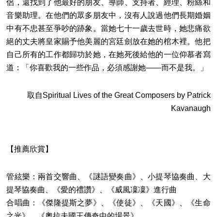
侶，還找到了他最好的朋友、導師、支持者、經理、粉絲和
音樂助理。在他們的眾多朋友中，沒有人說過他們長期婚姻
中有不忠甚至爭吵的跡象。當她七十一歲去世時，她悲痛欲
絕的丈夫將皇家賜予他美麗的宮廷劍放在她的棺木裡。他把
自己所有的工作都歸功於她，在她死後給他的一位仰慕者寫
道：「你喜歡我的一些作品，必須感謝她——而不是我。」
取自Spiritual Lives of the Great Composers by Patrick
Kavanaugh
【推薦欣賞】
管絃樂：兩首交響曲、《謎語變奏曲》、小提琴協奏曲、大
提琴協奏曲、《愛的禮讚》、《威風凜凜》進行曲
合唱曲：《傑隆提斯之夢》、《使徒》、《天國》、《生命
之光》、《奧拉夫國王傳奇中的場景》