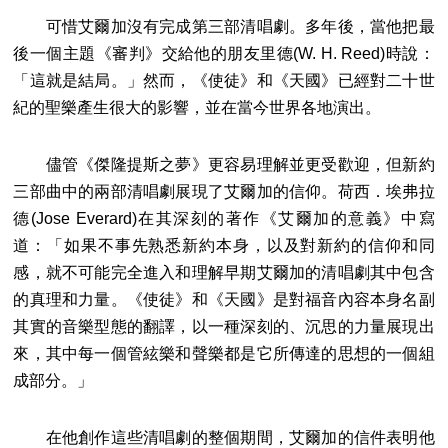
可惜艾爾加沒有完成第三部清唱劇。多年後，當他把最
後一個主題《審判》交給他的朋友里德(W. H. Reed)時說：
「這就是結局。」然而，《使徒》和《天國》已經對二十世
紀的聖樂產生很大的影響，並在當今世界各地演出。
儘管《傑隆提斯之夢》更容易理解並更受歡迎，但新約
三部曲中的兩部清唱劇展現了艾爾加的信仰。荷西．埃弗拉
德(Jose Everard)在其深刻的著作《艾爾加的意義》中寫
道：「如果不事先熟悉新約本身，以及對新約的信仰和同
感，就不可能完全進入和理解早期艾爾加的清唱劇其中包含
的真理和力量。《使徒》和《天國》是對福音內容本身名副
其實的音樂型態的翻譯，以一種深刻的、沉思的力量展現出
來，其中每一個管絃樂和聲樂都是它所傳達的思想的一個組
成部分。」
在他創作這些清唱劇的整個期間，艾爾加的信件表明他