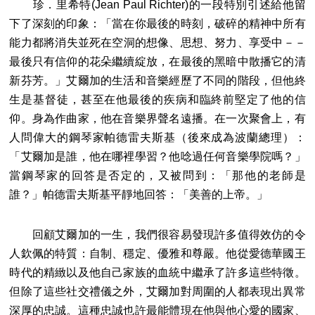
珍．里希特(Jean Paul Richter)的一段特別引述給他留
下了深刻的印象：「當在你最後的時刻，破碎的精神中所有
能力都將消失並死在空洞的想像、思想、努力、享受中－－
最後只有信仰的花朵繼續綻放，在最後的黑暗中散播它的清
新芬芳。」艾爾加的生活和音樂經歷了不同的階段，但他終
生是基督徒，甚至在他最後的疾病和臨終前堅定了他的信
仰。身為作曲家，他在音樂界聲名遠播。在一次聚會上，有
人問偉大的鋼琴家帕德雷夫斯基（後來成為波蘭總理）：
「艾爾加是誰，他在哪裡學習？他唸過任何音樂學院嗎？」
當鋼琴家的回答是否定的，又被問到：「那他的老師是
誰？」帕德雷夫斯基平靜地回答：「美善的上帝。」
回顧艾爾加的一生，我們很容易發現許多值得效仿的令
人欽佩的特質：自制、穩定、優雅和尊嚴。他從愛德華國王
時代的精緻以及他自己家族的血統中繼承了許多這些特徵。
但除了這些社交禮儀之外，艾爾加對周圍的人都表現出異常
深厚的忠誠。這種忠誠也許最能體現在他與他心愛的國家、