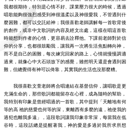
我都很期待，特別是心情不好、課業壓力很大的時候，透過
唱歌能夠很強烈感受到神很溫柔以及神很愛我，不管遇到什
麼困難，都可以交託給神；我很喜歡老師講解每一首歌背後
的創作，或非中文歌詞的內容及經文出處，這樣在唱這首歌
時能想到作者的心情，更容易去詮釋他。下課前老師對於信
仰的分享，也都很鼓勵我，讓我再一次將生活焦點轉向神，
而不是自己的困難，每次練完回家的路上，心情就慢慢調適
過來，就像心中大石頭放下的感覺，雖然明天還是會遇到困
難，但總覺得有神可以倚靠，其實我的生活也沒那麼糟。
我很喜歡文萱老師將合唱連結在基督信仰，讓唱歌是更
充滿生命的，那些歌詞都能留存在心裡，成為隨時的幫助，
我特別有印象是曾經唱過的一首歌，其中提到「天離地有何
等的高 祂的慈愛也何等的深，東離西有多麼的遠，祂使我的
過犯也離我多遠」，這段歌詞讓我印象非常深，每當我在低
谷時，這段話總是提醒著我，神的愛是多過於我所求所想