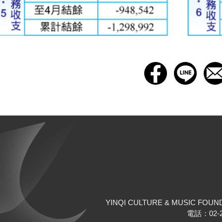
YINQI CULTURE & MUSIC FOUN
電話：02-25