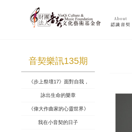
About
認識音契
音契樂訊135期
《步上祭壇17》面對自我，被神塑造
詠出生命的樂章
《偉大作曲家的心靈世界》蕭邦 (上)
我在小音契的日子