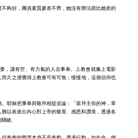
不夠好，團員素質參差不齊，她沒有辦法跟比她差的
要，讓有空、有力氣的人去事奉。上教會就像上電影
久而久之便覺得上教會可有可無；慢慢地，這個信仰也
。耶穌把事奉與敬拜相提並論：「當拜主你的神，單
，人難以表達出內心對上帝的敬畏、感恩和讚美，透過各
的關鍵。
但奉獻的態度本身不是奉獻。透過行動，如生命、錢