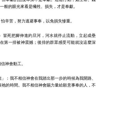
從一般的眼光來看是犧牲、損失，才是奉獻。
怕辛苦，努力逃避事奉，以免損失慘重。
7）冒死把腳伸進約旦河，河水就停止流動，立起成壘
在第一排被神震撼；後排的群眾感受可能就沒這麼深
信神會動工。
」：我不相信神會在我踏出那一步的時候為我開路、
候祂的時間。我不相信神會賜力量給願意事奉的人，不