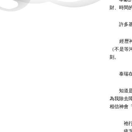
財、時間
許多基督
經歷神大
（不是等
刻。
泰瑞在乎
知道是一
為我除去
相信神會
祂行大事
疲乏的，