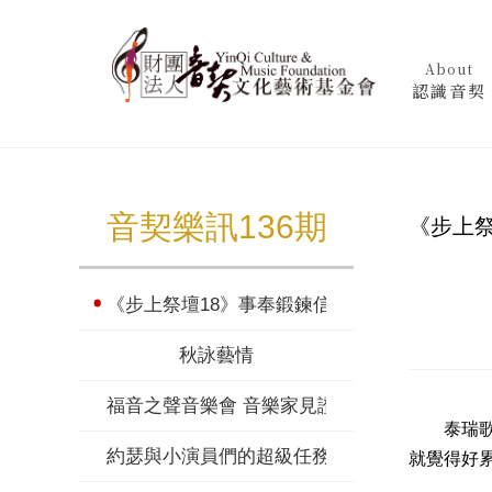
About
認識音契
音契樂訊136期
《步上祭
《步上祭壇18》事奉鍛鍊信心
秋詠藝情
福音之聲音樂會 音樂家見證
泰瑞歌聲
約瑟與小演員們的超級任務
就覺得好