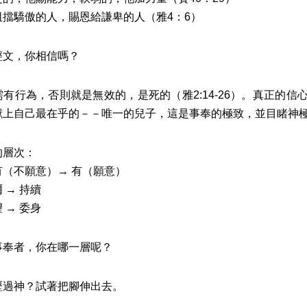
傲的人，賜恩給謙卑的人（雅4：6）
文，你相信嗎？
行為，否則就是無效的，是死的（雅2:14-26）。真正的信
獻上自己最在乎的－－唯一的兒子，這是事奉的極致，並目睹神
層次：
不願意）→ 有（願意）
→ 持續
→ 委身
者，你在哪一層呢？
神？試著把腳伸出去。