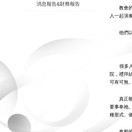
消息報告&財務報告
教會的指
人一起演
他們以單
很多人認
院，禮拜
可有可無
真正敬拜
要事奉祂
種形式、
奉獻的心