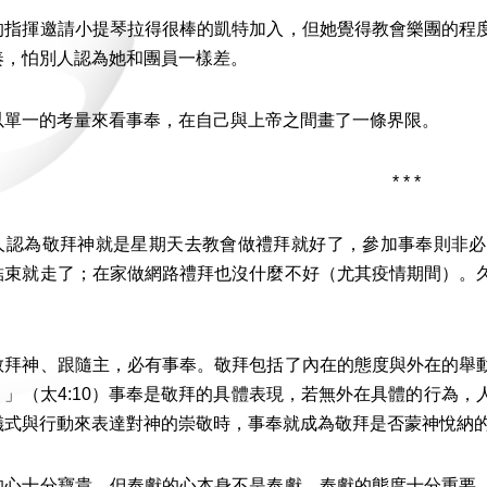
揮邀請小提琴拉得很棒的凱特加入，但她覺得教會樂團的程度
奏，怕別人認為她和團員一樣差。
一的考量來看事奉，在自己與上帝之間畫了一條界限。
* * *
為敬拜神就是星期天去教會做禮拜就好了，參加事奉則非必
結束就走了；在家做網路禮拜也沒什麼不好（尤其疫情期間）。
。
神、跟隨主，必有事奉。敬拜包括了內在的態度與外在的舉動
。」（太4:10）事奉是敬拜的具體表現，若無外在具體的行為
儀式與行動來表達對神的崇敬時，事奉就成為敬拜是否蒙神悅納
十分寶貴，但奉獻的心本身不是奉獻。奉獻的態度十分重要，