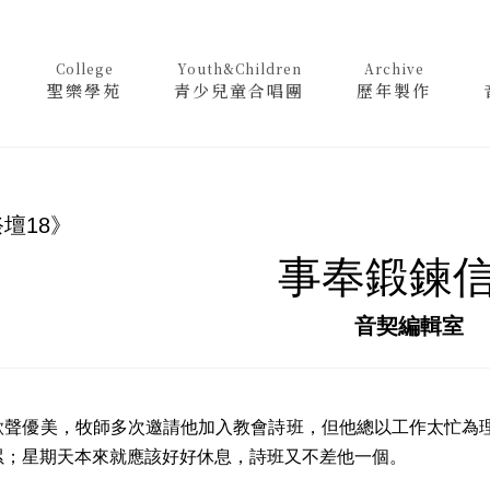
College
Youth&Children
Archive
聖樂學苑
青少兒童合唱團
歷年製作
壇18》
事奉鍛鍊
音契編輯室
優美，牧師多次邀請他加入教會詩班，但他總以工作太忙為理
累；星期天本來就應該好好休息，詩班又不差他一個。