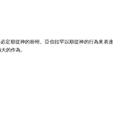
心必定順從神的吩咐。亞伯拉罕以順從神的行為來表達
極大的作為。