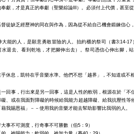
的奉獻，才是真正的奉獻（聖樂綜論III）。必須付上代價，甚至
徒缺乏經歷神的同在與作為，因為從不給自己機會鍛鍊信心，
能的人，是願意勇敢冒險的人。抬約櫃的祭司（書3:14-1
河水退去、看到乾地，才把腳伸出去）。祭司憑信心伸出腳，站
休息，凱特在乎音樂水準。他們不想「越界」，不知道或不相
回事，行出來是另一回事，這是人性的軟弱，根源在於「不信
障礙、或在我面對障礙的時候給我能力超越障礙、給我抗壓性等
「藉我賜恩福」－－使用我的音樂才能去幫助影響比我弱的人。
不可測度，行奇事不可勝數（伯5：9）
祂賜能力；軟弱的，祂加力量（賽40：29）