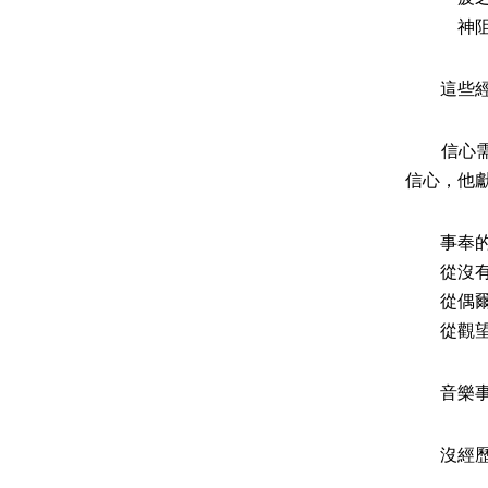
神阻擋驕
這些經
信心需有
信心，他
事奉的
從沒有（
從偶爾 
從觀望 
音樂事奉
沒經歷過