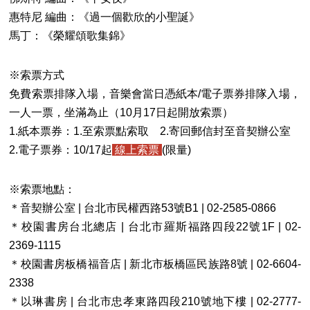
惠特尼 編曲：《過一個歡欣的小聖誕》
馬丁：《榮耀頌歌集錦》
※索票方式
免費索票排隊入場，音樂會當日憑紙本/電子票券排隊入場，
一人一票，坐滿為止（10月17日起開放索票）
1.紙本票券：1.至索票點索取 2.寄回郵信封至音契辦公室
2.電子票券：10/17起
線上索票
(限量)
※索票地點：
＊音契辦公室 | 台北市民權西路53號B1 | 02-2585-0866
＊校園書房台北總店 | 台北市羅斯福路四段22號1F | 02-
2369-1115
＊校園書房板橋福音店 | 新北市板橋區民族路8號 | 02-6604-
2338
＊以琳書房 | 台北市忠孝東路四段210號地下樓 | 02-2777-