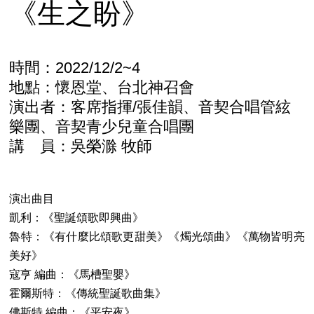
《生之盼》
時間：2022/12/2~4
地點：懷恩堂、台北神召會
演出者：客席指揮/張佳韻、音契合唱管絃
樂團、音契青少兒童合唱團
講 員：吳榮滁 牧師
演出曲目
凱利：《聖誕頌歌即興曲》
魯特：《有什麼比頌歌更甜美》《燭光頌曲》《萬物皆明亮
美好》
寇亨 編曲：《馬槽聖嬰》
霍爾斯特：《傳統聖誕歌曲集》
佛斯特 編曲：《平安夜》