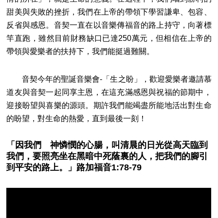
甜美與失敗的挫折，我們在上帝的帶領下學習謙卑、包容、
反省與感恩。音契一直在以音樂傳福音的路上持守，向著標
竿直跑，雖然目前財務缺口已達250萬元，但相信在上帝的
帶領與愛樂者的扶持下，我們能挺過難關。
音契今年的聖誕音樂會-「生之盼」，歡迎愛樂者邀請慕
道友與音契一起同享主恩，在這充滿感恩與祝福的節期中，
迎接盼望與喜樂的源頭。期許我們能竭盡所能地活出對生命
的盼望，對生命的熱愛，直到最後一刻！
「因我們 神憐憫的心腸，叫清晨的日光從高天臨到
我們，要照亮坐在黑暗中死蔭裏的人，把我們的腳引
到平安的路上。」路加福音1:78-79