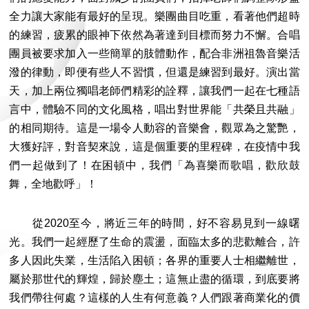
全力讓大家能有最好的呈現。樂團曲目吃重，看著他們超時
的練習，疲累的眼神下依然為著達到目標而努力不懈。合唱
團員被要求加入一些簡單的肢體動作，配合非洲祖魯音樂活
潑的律動，即便有些人不習慣，但還是練習到最好。演出當
天，加上兩位獨唱老師們精彩的詮釋，讓我們一起在七種語
言中，體驗不同的文化風格，唱出對世界能「共榮且共融」
的相同期待。這是一場令人動容的音樂會，觀眾為之驚艷，
大獲好評，對音契來說，這是個重要的里程碑，在疫情中我
們一起做到了！在困頓中，我們「為喜樂而歌唱，歡欣鼓
舞，全地歡呼」！
從2020至今，將近三年的時間，好不容易見到一線曙
光。我們一起經歷了生命的震盪，面臨太多的悲歡離合，許
多人因此失業，生活陷入困頓；各界的重要人士相繼離世，
屬於那世代的輝煌，歸於塵土；這無止盡的循環，到底要將
我們帶往何處？這樣的人生有何意義？人們跟著商業化的價