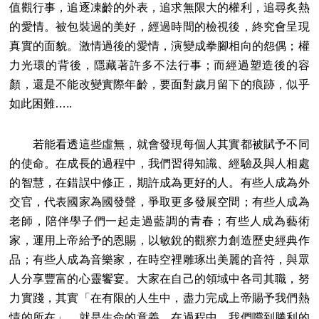
值觀行事，追逐凍齡的外表，追求無限大的權利，追尋炙熱
的愛情。被包裝過的美好，經過時間的檢視後，終究會呈現
真實的面貌。激情過後的愛情，演變成拳腳相向的怨偶；權
力光環的背後，隱藏著許多不法行事；而經過塑造後的容
顏，還是不能改變實際年齡，要面對歲月留下的痕跡，似乎
如此困難…..
若能看透這些虛無，就會發現每個人其實都被賦予不同
的使命。在成長的過程中，我們習得知識、經驗及與人相處
的智慧，在錯誤中修正，期許成為更好的人。有些人成為外
交官，代表國家為國發聲，爭取更多發展空間；有些人成為
老師，陪伴學子們一起走過藍調的青春；有些人成為藝術
家，運用上帝給予的恩賜，以敏銳的觀察力創造歷史經典作
品；有些人成為音樂家，在時空裡雕琢出美麗的音符，與眾
人分享豐富的心靈饗宴。大家在自己的領域中各司其職，努
力實踐，其實「在有限的人生中，盡力完成上帝賜予我們熱
情的所在」，就是生命的意義。在過程中，我們嚐到勝利的