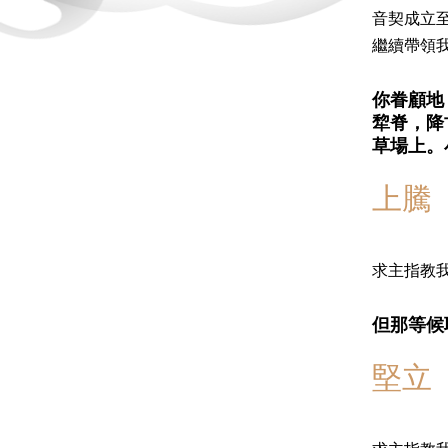
音契成立
繼續帶領
你眷顧地
犂脊，降
草場上。
上騰
求主指教
但那等候
堅立