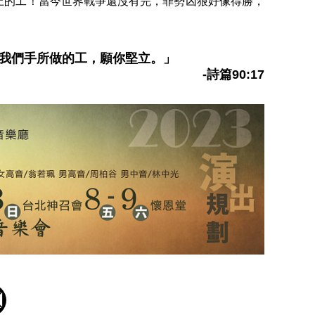
上的工！當今世界戰爭還沒有完，罪勢凶狠好像得勝，
我們手所做的工，願你堅立。」
-詩篇90:17