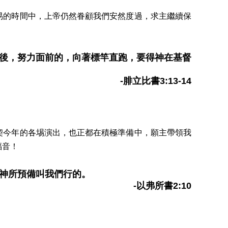
易的時間中，上帝仍然眷顧我們安然度過，求主繼續保
後，努力面前的，向著標竿直跑，要得神在基督
-腓立比書3:13-14
契今年的各埸演出，也正都在積極準備中，願主帶領我
福音！
神所預備叫我們行的。
-以弗所書2:10