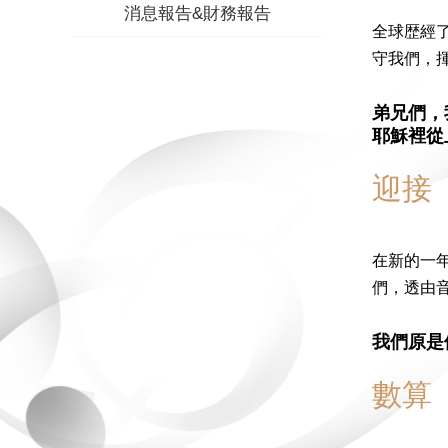
消息報告&財務報告
全球歴經
守我們，
弟兄們，
耶穌裡從
迎接
在新的一
們，透由
我們原是
數算