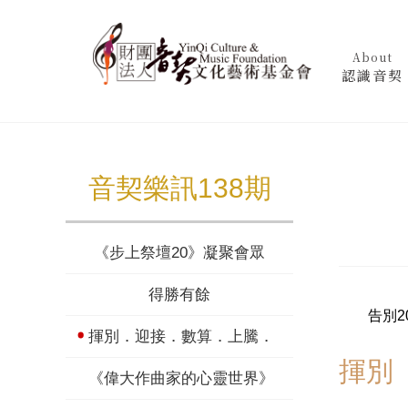
About
認識音契
音契樂訊138期
《步上祭壇20》凝聚會眾
得勝有餘
告別20
揮別．迎接．數算．上騰．堅立
揮別
《偉大作曲家的心靈世界》李斯特(上)