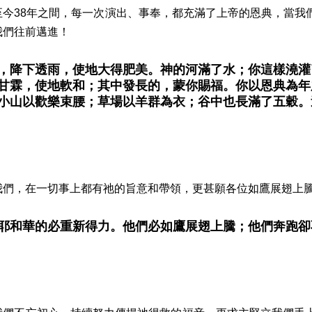
至今38年之間，每一次演出、事奉，都充滿了上帝的恩典，當我
我們往前邁進！
，降下透雨，使地大得肥美。神的河滿了水；你這樣澆灌
甘霖，使地軟和；其中發長的，蒙你賜福。你以恩典為年
小山以歡樂束腰；草場以羊群為衣；谷中也長滿了五穀。
我們，在一切事上都有祂的旨意和帶領，更甚願各位如鷹展翅上
耶和華的必重新得力。他們必如鷹展翅上騰；他們奔跑卻