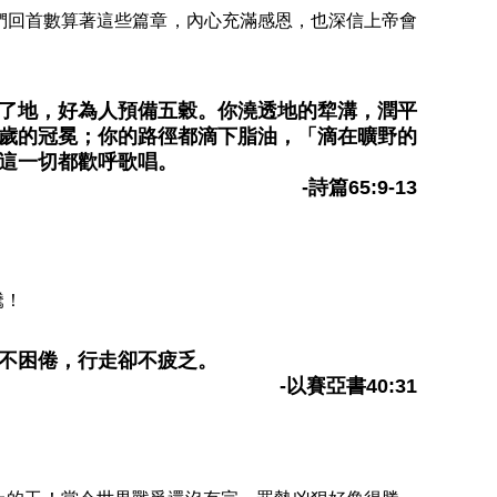
們回首數算著這些篇章，內心充滿感恩，也深信上帝會
了地，好為人預備五穀。你澆透地的犂溝，潤平
歲的冠冕；你的路徑都滴下脂油，「滴在曠野的
這一切都歡呼歌唱。
-詩篇65:9-13
騰！
不困倦，行走卻不疲乏。
-以賽亞書40:31