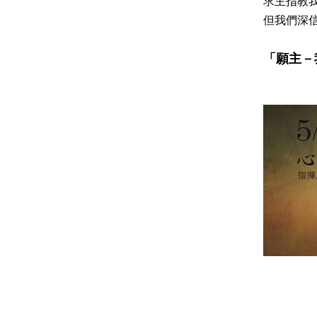
求主指教
但我們深
「願主－