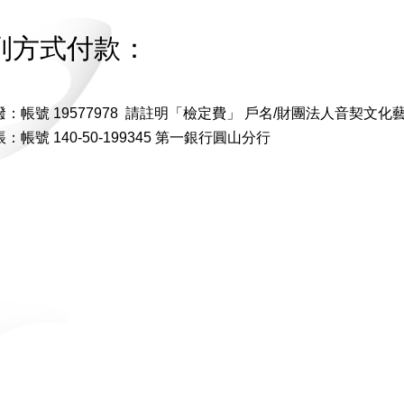
列方式付款：
劃撥：帳號 19577978 請註明「檢定費」 戶名/財團法人音契文
帳：帳號 140-50-199345 第一銀行圓山分行