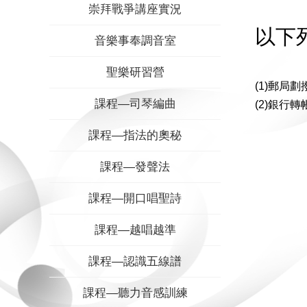
崇拜戰爭講座實況
以下
音樂事奉調音室
聖樂研習營
(1)郵局
課程—司琴編曲
(2)銀行轉
課程—指法的奧秘
課程—發聲法
課程—開口唱聖詩
課程—越唱越準
課程—認識五線譜
課程—聽力音感訓練