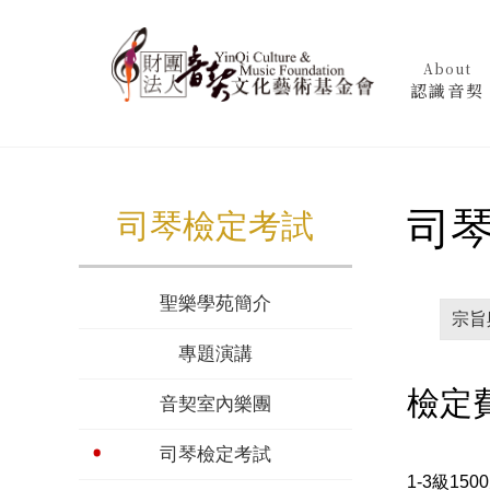
About
認識音契
司琴
司琴檢定考試
聖樂學苑簡介
宗旨
專題演講
檢定
音契室內樂團
司琴檢定考試
1-3級150