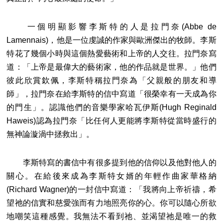
一個明顯影響李斯特的人是拉門奈(Abbe de
Lamennais)，他是一位虔誠的作家與歐洲傑出的牧師。李斯
特花了幾個小時與這個熱愛藝術和上帝的人交往。拉門奈寫
道：「上帝是最偉大的藝術家，他的作品就是世界。」他們
彼此欣賞欽佩，李斯特稱拉門奈為「父親般的朋友和導
師」，拉門奈在給李斯特的信中寫道「很榮幸有一天成為你
的門生」。認識他們的音樂學家哈瓦伊斯(Hugh Reginald
Haweis)認為拉門奈「比任何人更能將李斯特從當時盛行的
無神論漩渦中拯救出」。
李斯特寫的書信中有很多提到他的信仰以及他對他人的
關心。在給後來成為李斯特女婿的年輕作曲家華格納
(Richard Wagner)的一封信中寫道：「我將向上帝祈禱，希
望祂的信實和慈愛強而有力地照亮你的心。你可以隨心所欲
地嘲笑這種感覺。我無法不看到祂、並渴望祂是唯一的救