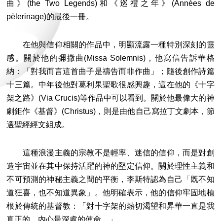
曲》(the Two Legends)和《巡禮之年》(Années de
pèlerinage)的最後一冊。
在他與信仰相關的作品中，明顯流露一種特別深刻的靈
感。關於他的彌撒曲(Missa Solemnis)，他寫信告訴華格
納：「對我而言這首曲子是禱告而非作曲」；隨後創作詩篇
十三篇。中年後他對葛利果聖歌很感興趣，這在他的《十字
架之路》(Via Crucis)等作品中可以看到。關於他最偉大的神
劇鉅作《基督》(Christus)，則是由他自己寫拉丁文劇本，節
選聖經經文組成。
這種浪漫主義的宗教不是輕率、迷信的信仰，而是對創
造宇宙並在其中保持活躍的神的堅定信仰。關於理性主義和
不可預測的神秘主義之間的平衡，李斯特認為自己「既不知
道狂喜，也不知道異象」。他明確表示，他的信仰牢固地植
根於傳統的基督教：「對十字架的熱切渴望和昇華一直是我
真正的、內心最深處的使命。」