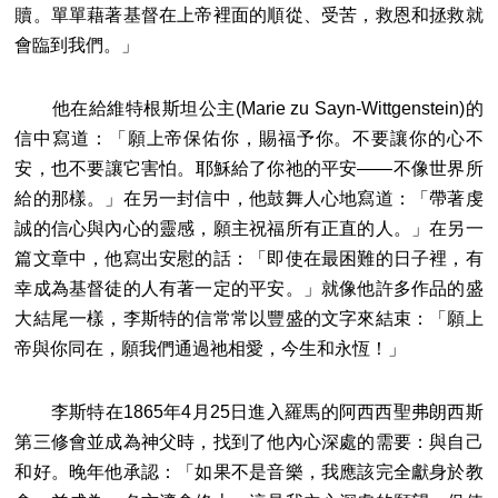
贖。單單藉著基督在上帝裡面的順從、受苦，救恩和拯救就
會臨到我們。」
他在給維特根斯坦公主(Marie zu Sayn-Wittgenstein)的
信中寫道：「願上帝保佑你，賜福予你。不要讓你的心不
安，也不要讓它害怕。耶穌給了你祂的平安——不像世界所
給的那樣。」在另一封信中，他鼓舞人心地寫道：「帶著虔
誠的信心與內心的靈感，願主祝福所有正直的人。」在另一
篇文章中，他寫出安慰的話：「即使在最困難的日子裡，有
幸成為基督徒的人有著一定的平安。」就像他許多作品的盛
大結尾一樣，李斯特的信常常以豐盛的文字來結束：「願上
帝與你同在，願我們通過祂相愛，今生和永恆！」
李斯特在1865年4月25日進入羅馬的阿西西聖弗朗西斯
第三修會並成為神父時，找到了他內心深處的需要：與自己
和好。晚年他承認：「如果不是音樂，我應該完全獻身於教