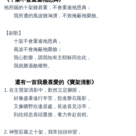
祂所賜的十架雖甚重，不會重逾祂恩典；
我所遭的風波雖洶湧，不致掩蔽祂榮臉。
【副歌】
十架不會重逾祂恩典，
風波不會掩蔽祂榮臉；
我心歡樂，因我知有主耶穌同在此，
我就勝過敵權勢。
還有一首我最喜愛的《寶架清影》
1. 在主寶架清影中，歡然立定腳跟，
好像盛暑遠行辛苦，投進磐石蔭影，
又像曠野欣逢居處，長途喜見涼亭，
到此得息肩頭重擔，養力奔赴前程。
2. 神聖莊嚴之十架，我常抬頭仰望，