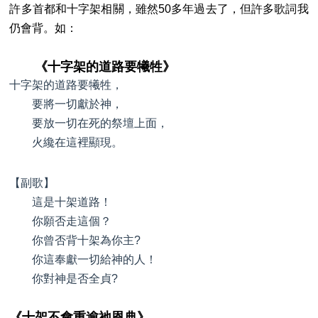
許多首都和十字架相關，雖然50多年過去了，但許多歌詞我
仍會背。如：
《十字架的道路要犧牲》
十字架的道路要犧牲，
要將一切獻於神，
要放一切在死的祭壇上面，
火纔在這裡顯現。
【副歌】
這是十架道路！
你願否走這個？
你曾否背十架為你主?
你這奉獻一切給神的人！
你對神是否全貞?
《十架不會重逾祂恩典》