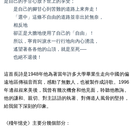
是自己的手甘心放下世上的享受；
是自己的腳甘心到苦難的道路上來奔走！
「選中」這條不自由的道路並非出於無奈，
相反地
卻正是大膽地使用了自己的「自由」！
所以，寧肯叫淚水一行行地向內心湧流，
遙望著各各他的山頂，就是至死──
也絕不退後！
這首長詩是1948年他為著當年許多大學畢業生走向中國的偏
遠地區傳福音而寫，感動了無數人，也被製作成詩歌。1996
年邊叔叔來美後，我曾有幾次機會和他見面，聆聽他教誨。
他的謙和、親切、對主話語的執著、對傳道人風骨的堅持，
給我留下深刻的印象。
《殘年憶史》主要分幾個部分：