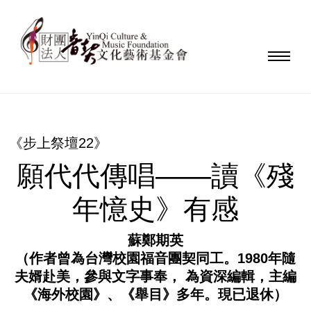
《步上祭壇22》
願代代傳唱——讀《殘
年憶史》有感
蘇鄭期英
（作者曾為台灣校園福音團契同工。1980年隨
夫婿赴美，參與文字事奉， 為資深編輯，主編
《海外校園》、《舉目》多年。現已退休）