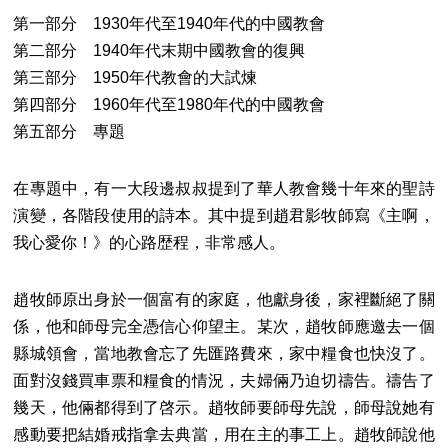
第一部分 1930年代至1940年代的中國教會
第二部分 1940年代末期中國教會的復興
第三部分 1950年代教會的大試煉
第四部分 1960年代至1980年代的中國教會
第五部分 專題
在專題中，有一大段邊叔叔提到了華人教會幾十年來的聖詩
演變，各階段使用的詩本。其中提到趙君影牧師寫《主啊，
我心愛你！》的心路歴程，非常感人。
趙牧師原出身於一個富有的家庭，他獻身後，家裡斷絕了關
係，他和師母完全憑信心仰望主。某次，趙牧師應邀去一個
縣城領會，當地教會忘了先匯路費來，家中糧食也快沒了。
面對沒錢買車票和糧食的情況，夫婦倆乃迫切禱告。禱告了
幾天，他倆都得到了啓示。趙牧師要師母先說，師母說她有
感動要把結婚戒指拿去典當，用在主的事工上。趙牧師說他