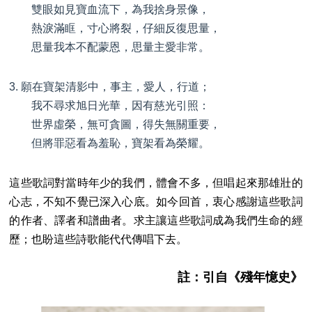
雙眼如見寶血流下，為我捨身景像，
熱淚滿眶，寸心將裂，仔細反復思量，
思量我本不配蒙恩，思量主愛非常。
3. 願在寶架清影中，事主，愛人，行道；
我不尋求旭日光華，因有慈光引照：
世界虛榮，無可貪圖，得失無關重要，
但將罪惡看為羞恥，寶架看為榮耀。
這些歌詞對當時年少的我們，體會不多，但唱起來那雄壯的
心志，不知不覺已深入心底。如今回首，衷心感謝這些歌詞
的作者、譯者和譜曲者。求主讓這些歌詞成為我們生命的經
歷；也盼這些詩歌能代代傳唱下去。
註：引自《殘年憶史》