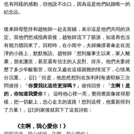
也有同樣的感動，但他說不出口，因為這是他們結婚唯一的
紀念品。
後來師母堅持和趙牧師一起去當鋪，表示這是他們共同的決
定。當他們把戒指典當後，趙牧師流下了眼淚，知道再也沒
有能力贖回來了。回程時，在小雨中，夫婦倆撐著傘走在泥
濘的小路上，默默無語。趙牧師「想到服事主以來，家人離
棄，朋友譏笑，甚至還有信主的人反對、排斥。他們夫妻經
歷了多少辛酸艱苦，現在又處在這樣困難的情況下，心情萬
分沉重。」(註)「但是，他忽然想到在加利利海邊耶穌三次
問彼得：『
你愛我比這些更深嗎？
』彼得回答：『
主啊！是
的，你知道我愛你！
』 這時他心裡一亮，覺得應當像彼得那
樣，把一切獻上，忠心走主的道路！想到這裡，他重新得到
了力量！」(註)到家後就寫下了這首詩歌：
《主啊，我心愛你！》
我眼流淚，我心破碎，主啊，我心愛你！