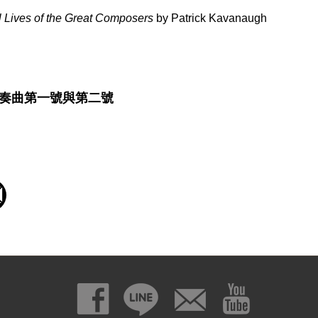
al Lives of the Great Composers
by Patrick Kavanaugh
奏曲第一號與第二號