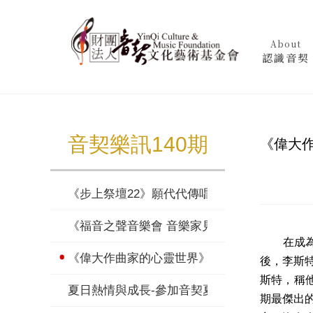
About
認識音契
音契樂訊140期
《偉大
《步上祭壇22》願代代傳唱——讀《殘年憶史
《福音之聲音樂會 音樂家見證》乘風翱翔（下
在成為世
《偉大作曲家的心靈世界》李斯特（下）
後，李斯
斯特，稱他為
夏日熱情與成長-參加音契夏令營的收穫
期最傑出