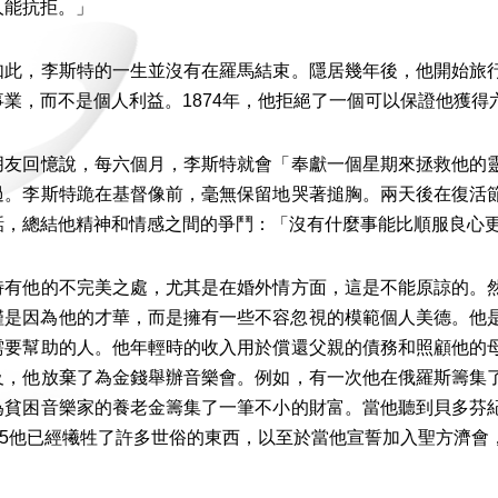
人能抗拒。」
，李斯特的一生並沒有在羅馬結束。隱居幾年後，他開始旅行
事業，而不是個人利益。1874年，他拒絕了一個可以保證他獲
回憶說，每六個月，李斯特就會「奉獻一個星期來拯救他的靈
過。李斯特跪在基督像前，毫無保留地哭著搥胸。兩天後在復活
話，總結他精神和情感之間的爭鬥：「沒有什麼事能比順服良心
他的不完美之處，尤其是在婚外情方面，這是不能原諒的。然
僅是因為他的才華，而是擁有一些不容忽視的模範個人美德。他
需要幫助的人。他年輕時的收入用於償還父親的債務和照顧他的
及，他放棄了為金錢舉辦音樂會。例如，有一次他在俄羅斯籌集
為貧困音樂家的養老金籌集了一筆不小的財富。當他聽到貝多芬
865他已經犧牲了許多世俗的東西，以至於當他宣誓加入聖方濟
。