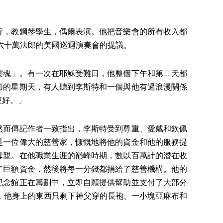
，教鋼琴學生，偶爾表演。他把音樂會的所有收入都
得六十萬法郎的美國巡迴演奏會的提議。
魂」。有一次在耶穌受難日，他整個下午和第二天都
節的星期天，有人聽到李斯特和一個與他有過浪漫關係
更好。」
而傳記作者一致指出，李斯特受到尊重、愛戴和欽佩
是一位偉大的慈善家，慷慨地將他的資金和他的服務提
母親。在他職業生涯的巔峰時期，數以百萬計的潛在收
了巨額資金，然後將每一分錢都捐給了慈善機構。他的
紀念館正在籌劃中，立即自願提供幫助並支付了大部分
會，他身上的東西只剩下神父穿的長袍、一小塊亞麻布和