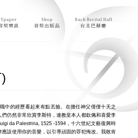
Ypaper
Shop
Bach Recital Hall
音契樂訊
音契出版品
台北巴赫廳
)
職中的經歷看起來有點丟臉。在擔任神父僅僅十天之
人們仍然非常欣賞李斯特，連教皇本人都欽佩和喜愛李
a Palestrina, 1525 -1594，十六世紀文藝復興時
律應該使用你的音樂，以引導頑固的罪犯悔改。我敢肯