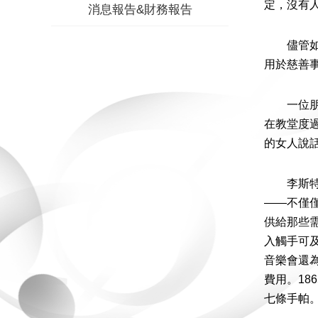
定，沒有
消息報告&財務報告
儘管如此
用於慈善
一位朋友
在教堂度
的女人說
李斯特有
——不僅
供給那些
入觸手可
音樂會還
費用。1
七條手帕