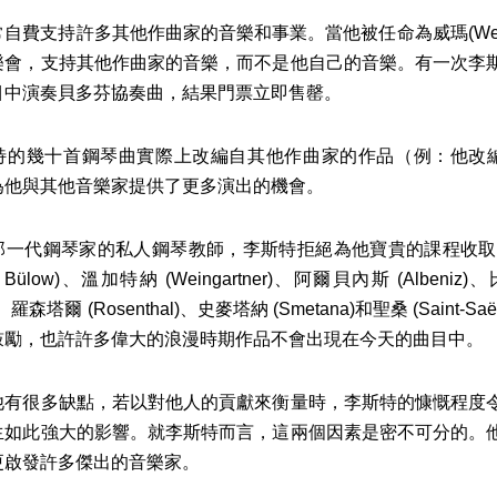
費支持許多其他作曲家的音樂和事業。當他被任命為威瑪(Wei
樂會，支持其他作曲家的音樂，而不是他自己的音樂。有一次李
目中演奏貝多芬協奏曲，結果門票立即售罄。
幾十首鋼琴曲實際上改編自其他作曲家的作品（例：他改編約
為他與其他音樂家提供了更多演出的機會。
代鋼琴家的私人鋼琴教師，李斯特拒絕為他寶貴的課程收取
on Bülow)、溫加特納 (Weingartner)、阿爾貝內斯 (Albeniz
im)、羅森塔爾 (Rosenthal)、史麥塔納 (Smetana)和聖桑 (
鼓勵，也許許多偉大的浪漫時期作品不會出現在今天的曲目中。
很多缺點，若以對他人的貢獻來衡量時，李斯特的慷慨程度令
生如此強大的影響。就李斯特而言，這兩個因素是密不可分的。
更啟發許多傑出的音樂家。