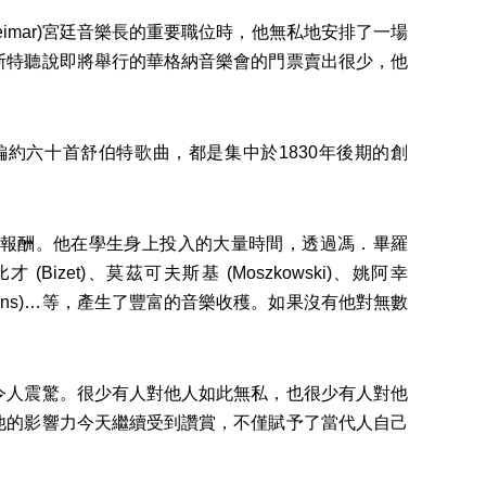
mar)宮廷音樂長的重要職位時，他無私地安排了一場
斯特聽說即將舉行的華格納音樂會的門票賣出很少，他
六十首舒伯特歌曲，都是集中於1830年後期的創
報酬。他在學生身上投入的大量時間，透過馮．畢羅
)、比才 (Bizet)、莫茲可夫斯基 (Moszkowski)、姚阿幸
Saint-Saëns)…等，產生了豐富的音樂收穫。如果沒有他對無數
人震驚。很少有人對他人如此無私，也很少有人對他
他的影響力今天繼續受到讚賞，不僅賦予了當代人自己