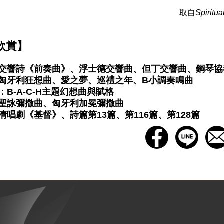
取自
Spiritu
欣賞】
交響詩《前奏曲》、浮士德交響曲、但丁交響曲、鋼琴協
匈牙利狂想曲、愛之夢、巡禮之年、B小調奏鳴曲
B-A-C-H主題幻想曲與賦格
聖詠彌撒曲、匈牙利加冕彌撒曲
清唱劇《基督》、詩篇第13篇、第116篇、第128篇