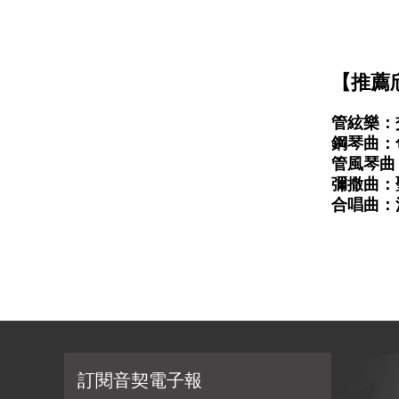
【推薦
管絃樂：
鋼琴曲：
管風琴曲：
彌撒曲：
合唱曲：
訂閱音契電子報