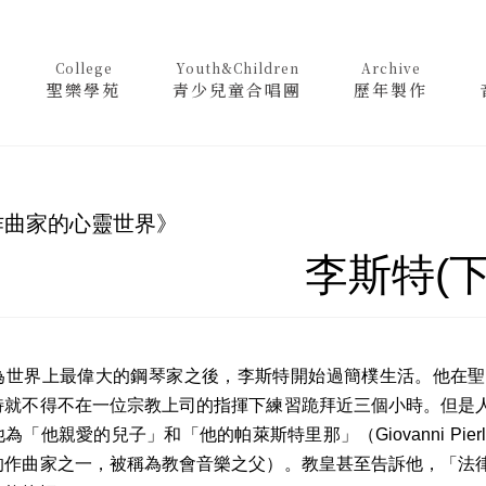
College
Youth&Children
Archive
聖樂學苑
青少兒童合唱團
歷年製作
作曲家的心靈世界》
李斯特(下
》有感
）
界上最偉大的鋼琴家之後，李斯特開始過簡樸生活。他在聖
特就不得不在一位宗教上司的指揮下練習跪拜近三個小時。但是
「他親愛的兒子」和「他的帕萊斯特里那」（Giovanni Pierluigi d
的作曲家之一，被稱為教會音樂之父）。教皇甚至告訴他，「法