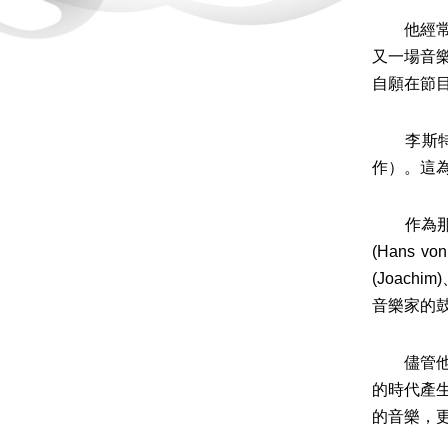
他經常自
又一場音
自願在節
李斯特的
作）。這
作為那一
(Hans v
(Joach
音樂家的
儘管他有
的時代產
的音樂，