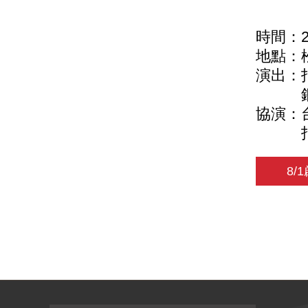
時間：202
地點：
演出：
鋼 
協演：
指 
8/