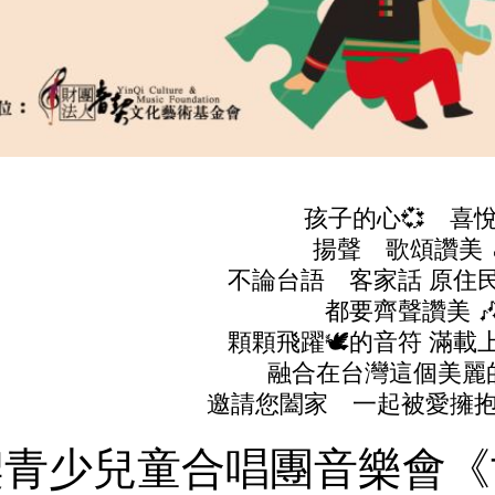
孩子的心💞 喜悅
揚聲 歌頌讚美 
不論台語 客家話 原住
都要齊聲讚美 
顆顆飛躍🕊的音符 滿載
融合在台灣這個美麗
邀請您闔家 一起被愛擁
契青少兒童合唱團音樂會《