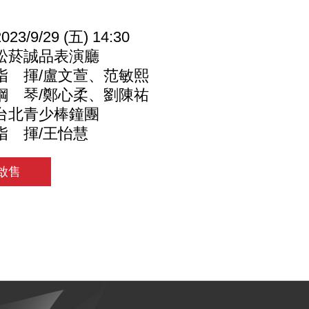
3/9/29 (五) 14:30
松菸誠品表演廳
指 揮/盧文萱、范敏熙
琴/鄭心柔、劉陳祐
台北青少棒鐘團
揮/王怡慧
1啟售