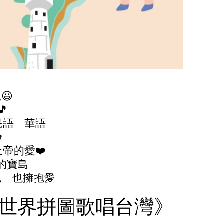
😃

民語 華語

上帝的愛❤
的寶島
抱 也擁抱愛
世界拼圖歌唱台灣》