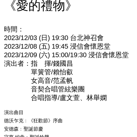
《愛的禮物》
時間：
2023/12/03 (日) 19:30 台北神召會
2023/12/08 (五) 19:45 浸信會懷恩堂
2023/12/09 (六) 15:00/19:30 浸信會懷恩堂
演出者：指 揮/錢國昌
單簧管/賴怡叡
女高音/范孟帆
音契合唱管絃樂團
合唱指導/盧文萱、林舉嫻
演出曲目
德沃乍克﹕《狂歡節》序曲
安德森﹕聖誕節慶