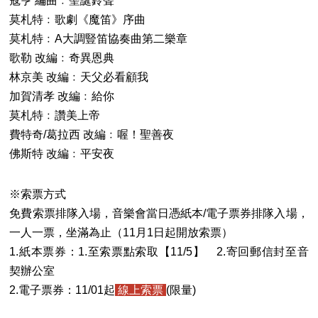
寇亨 編曲﹕聖誕鈴聲
莫札特﹕歌劇《魔笛》序曲
莫札特﹕A大調豎笛協奏曲第二樂章
歌勒 改編﹕奇異恩典
林京美 改編﹕天父必看顧我
加賀清孝 改編﹕給你
莫札特﹕讚美上帝
費特奇/葛拉西 改編﹕喔！聖善夜
佛斯特 改編﹕平安夜
※索票方式
免費索票排隊入場，音樂會當日憑紙本/電子票券排隊入場，
一人一票，坐滿為止（11月1日起開放索票）
1.紙本票券：1.至索票點索取【11/5】 2.寄回郵信封至音
契辦公室
2.電子票券：11/01起
線上索票
(限量)