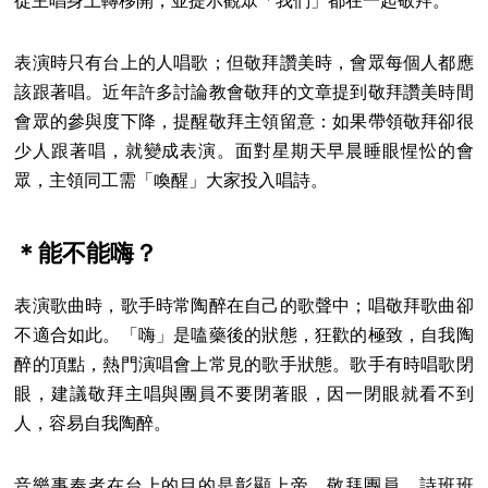
從主唱身上轉移開，並提示觀眾「我們」都在一起敬拜。
表演時只有台上的人唱歌；但敬拜讚美時，會眾每個人都應
該跟著唱。近年許多討論教會敬拜的文章提到敬拜讚美時間
會眾的參與度下降，提醒敬拜主領留意：如果帶領敬拜卻很
少人跟著唱，就變成表演。面對星期天早晨睡眼惺忪的會
眾，主領同工需「喚醒」大家投入唱詩。
＊能不能嗨？
表演歌曲時，歌手時常陶醉在自己的歌聲中；唱敬拜歌曲卻
不適合如此。「嗨」是嗑藥後的狀態，狂歡的極致，自我陶
醉的頂點，熱門演唱會上常見的歌手狀態。歌手有時唱歌閉
眼，建議敬拜主唱與團員不要閉著眼，因一閉眼就看不到
人，容易自我陶醉。
音樂事奉者在台上的目的是彰顯上帝，敬拜團員、詩班班