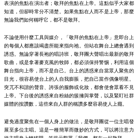
表演的焦點在演出者；敬拜的焦點在上帝。這點似乎大家都
知道，但卻時常分不清楚。如果焦點在人而不是上帝，那麼
無論我們如何稱呼它，都不是敬拜。
不論使用什麼工具與媒介，「敬拜的焦點在上帝」意即台上
的每個人都應該竭盡所能來指向祂。但站在舞台上總會遇到
誘惑。無論穿著長袍的唱詩班，敬拜團大聲唱出最新的敬拜
歌曲，或是拿著麥克風的牧師，都必須保持警惕，利用這個
舞台指向上帝，而不是自己。台上的誘惑來自當眾人聚焦的
目光，很容易使台上的人自我膨脹，把自己當作偶像明星。
突兀不和諧的聲音、誇張的服飾或化妝，都會使會眾看不見
上帝。下台後的誘惑來自粉絲的簇擁與掌聲，以及緊盯社群
媒體的按讚數，這些來自人群的稱讚多麼容易使人上癮。
避免過度聚焦在一個人身上的做法，是敬拜團從一位主唱發
展至多位主唱。這是一種簡單而微妙的方式，可以將注意力