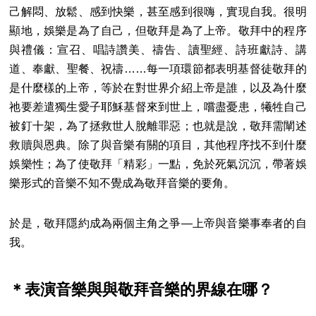
己解悶、放鬆、感到快樂，甚至感到很嗨，實現自我。很明
顯地，娛樂是為了自己，但敬拜是為了上帝。敬拜中的程序
與禮儀：宣召、唱詩讚美、禱告、讀聖經、詩班獻詩、講
道、奉獻、聖餐、祝禱……每一項環節都表明基督徒敬拜的
是什麼樣的上帝，等於在對世界介紹上帝是誰，以及為什麼
祂要差遣獨生愛子耶穌基督來到世上，嚐盡憂患，犧牲自己
被釘十架，為了拯救世人脫離罪惡；也就是說，敬拜需闡述
救贖與恩典。除了與音樂有關的項目，其他程序找不到什麼
娛樂性；為了使敬拜「精彩」一點，免於死氣沉沉，帶著娛
樂形式的音樂不知不覺成為敬拜音樂的要角。
於是，敬拜隱約成為兩個主角之爭—上帝與音樂事奉者的自
我。
＊表演音樂與與敬拜音樂的界線在哪？