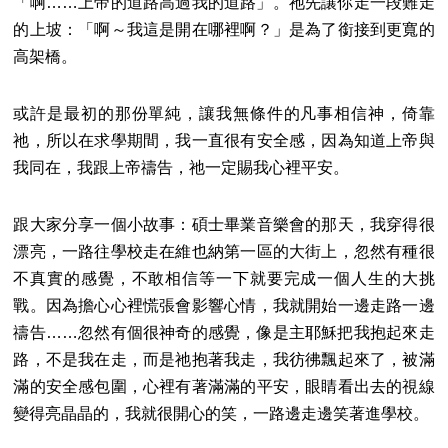
「啊……上帝的道路高過我的道路」。祂先讓你走一段難走
的上坡：「啊～我這是開在哪裡啊？」是為了銜接到更寬的
高架橋。
或許是最初的那份單純，讓我無條件的凡事相信神，倚靠
祂，所以在求學期間，我一直很有安全感，因為知道上帝與
我同在，我跟上帝禱告，祂一定賜我心裡平安。
跟大家分享一個小故事：碩士畢業音樂會的那天，我穿得很
漂亮，一路往學校走在維也納第一區的大街上，忽然有種很
不真實的感覺，不敢相信等一下就要完成一個人生的大挑
戰。因為擔心心裡慌張會影響心情，我就開始一邊走路一邊
禱告……忽然有個很神奇的感覺，像是主耶穌把我抱起來走
路，不是我在走，而是祂抱著我走，我彷彿飄起來了，被滿
滿的安全感包圍，心裡有著滿滿的平安，眼睛看出去的視線
變得亮晶晶的，我就很開心的笑，一路邊走邊笑著進學校。