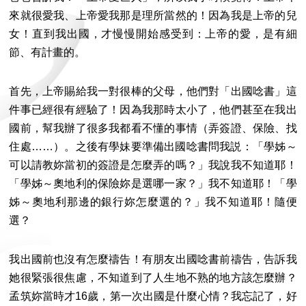
來就很愛我、上帝愛我那是理所當然的！因為我是上帝的兒
女！直到我出國，才慢慢開始感受到：上帝的愛，是有細
節、有計畫的。
首先，上帝賜給我一對很棒的父母，他們對「出國唸書」這
件事已經很有經驗了！因為我那時太小了，他們甚至在我出
國前，幫我辦了很多我都看不懂的事情（弄簽證、保險、找
住處……）。之後有學妹要準備出國唸書問我説：「學姊～
可以請教妳當初的簽證是怎麼弄的嗎？」我說我不知道耶！
「學姊～奧地利的保險妳是選哪一家？」我不知道耶！「學
姊～奧地利那邊的銀行妳怎麼選的？」我不知道耶！隨便
選？
我出國前也沒有怎麼禱告！有朋友出國唸書前禱告，告訴我
她很緊張很焦慮，不知道到了人生地不熟的地方該怎麼辦？
孟筑妳當時才16歲，第一次出國是什麼心情？我忘記了，好