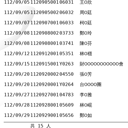
112/09/05
1120905001
06031
王
欣
Ο
112/09/05
1120905002
06032
周
廷
Ο
112/09/07
1120907001
06033
柯
廷
Ο
112/09/08
1120908002
03733
鄭
玲
Ο
112/09/08
1120908001
03741
陳
芬
Ο
112/09/12
1120912001
05351
林
穩
Ο
112/09/15
1120915001
Y0263
財
會
ΟΟΟΟΟΟΟΟΟΟΟ
112/09/20
1120920002
04550
張
芳
Ο
112/09/20
1120920001
Y0264
台
團
ΟΟΟΟ
112/09/27
1120927001
04783
李
雅
Ο
112/09/28
1120928001
05609
林
崐
Ο
112/09/29
1120929001
05656
鄭
如
Ο
共 15 人